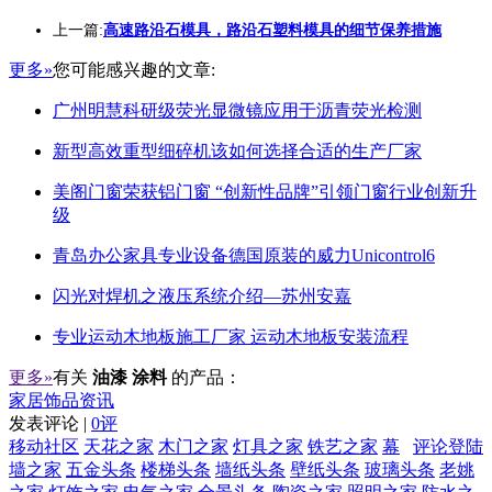
上一篇:
高速路沿石模具，路沿石塑料模具的细节保养措施
更多»
您可能感兴趣的文章:
广州明慧科研级荧光显微镜应用于沥青荧光检测
新型高效重型细碎机该如何选择合适的生产厂家
美阁门窗荣获铝门窗 “创新性品牌”引领门窗行业创新升
级
青岛办公家具专业设备德国原装的威力Unicontrol6
闪光对焊机之液压系统介绍—苏州安嘉
专业运动木地板施工厂家 运动木地板安装流程
更多»
有关
油漆 涂料
的产品：
家居饰品资讯
发表评论 |
0评
移动社区
天花之家
木门之家
灯具之家
铁艺之家
幕
评论登陆
墙之家
五金头条
楼梯头条
墙纸头条
壁纸头条
玻璃头条
老姚