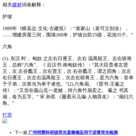
相关
建材
词条解释：
护坡
1989年《睢县志·文化·古建筑》：“袁家山（袁可立别业），
……增建房屋三间，围墙260米，护坡台阶25级，花池35个。”
六角
(1). 东汉 时， 匈奴 之左右日逐王、左右 温禺鞮王、左右斩将
王，总称“六角”。《 后汉书·南匈奴传》：“其大臣贵者左贤
王，次 左谷蠡王，次右贤王，次 右谷蠡王，谓之四角；次左
右日逐王，次左右温禺鞮王，次左右斩将王，是为六角：皆单
于子弟，次第当为单于者也。”(2).六角扇。《晋书·王羲之
传》：“又尝在蕺山见一老姥，持六角竹扇卖之。 羲之 书其
扇，各为五字。” 宋 孙奕 《履斋示儿编·人物异名》：“扇曰六
角。”
打赏
下一篇:
广州明慧科研级荧光显微镜应用于沥青荧光检测