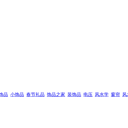
饰品
小饰品
春节礼品
饰品之家
装饰品
电压
风水学
窗帘
风