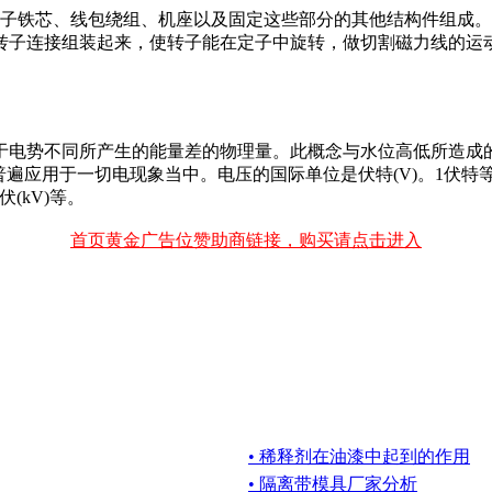
定子铁芯、线包绕组、机座以及固定这些部分的其他结构件组成
转子连接组装起来，使转子能在定子中旋转，做切割磁力线的运
不同所产生的能量差的物理量。此概念与水位高低所造成的u201c水
1d则普遍应用于一切电现象当中。电压的国际单位是伏特(V)。1伏特等
(kV)等。
首页黄金广告位赞助商链接，购买请点击进入
• 稀释剂在油漆中起到的作用
• 隔离带模具厂家分析