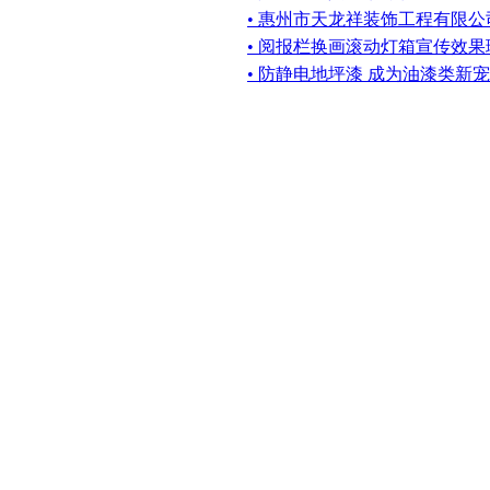
• 惠州市天龙祥装饰工程有限公
• 阅报栏换画滚动灯箱宣传效果
• 防静电地坪漆 成为油漆类新