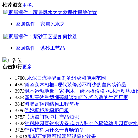
推荐图文
更多...
家居摆件：家居风水之
家居摆件：紫砂工艺品
点击排行
更多...
1780
1
水泥自流平界面剂的组成和使用范围
438
2
肖坚实木相框--现代装修必不可少的室内装饰品
397
3
枫木运动地板厂家 枫木一级地板价格 枫木运动地板
386
4
新型高效重型细碎机该如何选择合适的生产厂家
384
5
树脂瓦轻钢结构工程简析
378
6
选好橱柜看橱柜门板
375
7
【防盗门软包】产品知识
372
8
纳科校园直饮水设备成功入驻金色摇篮幼儿园直饮水
372
9
锌钢护栏为什么一直畅销？
360
10
覆塑石笼网可增添景观绿化效果