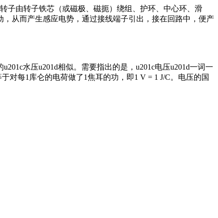
。转子由转子铁芯（或磁极、磁扼）绕组、护环、中心环、滑
动，从而产生感应电势，通过接线端子引出，接在回路中，便产
压u201d相似。需要指出的是，u201c电压u201d一词一
于对每1库仑的电荷做了1焦耳的功，即1 V = 1 J/C。电压的国