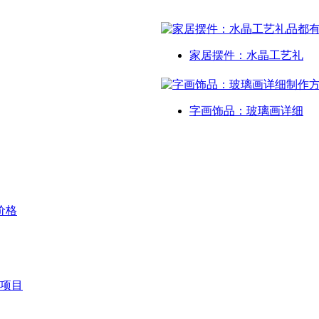
家居摆件：水晶工艺礼
字画饰品：玻璃画详细
价格
项目