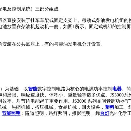
配电及控制系统）三部分组成。
振器直接安装于挂车车架或固定支架上。移动式柴油发电机组的
电池放置在柴油机起动机一侧，如图1所示。固定式机组的控制
的安装在公共底座上，有的与柴油发电机分开设置。
器件）为基础，以
智能
数字控制电路为核心的电源功率控制
电器
。简
声和磨损、响应速度快、体积小、重量轻等诸多优点。JS3000
率。对节约电能起了重要作用。JS3000 系列晶闸管调功器”
机械，热缩机械，挤压机械，食品机械，回火设备，
塑料
加工，
E
节能
照明
：隧道照明，路灯照明，摄影照明，舞
台灯
光F 化