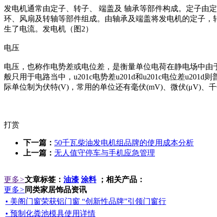
发电机通常由定子、转子、 端盖及 轴承等部件构成。定子由
环、风扇及转轴等部件组成。由轴承及端盖将发电机的定子，
生了电流。发电机（图2）
电压
电压，也称作电势差或电位差，是衡量单位电荷在静电场中由于电势
般只用于电路当中，u201c电势差u201d和u201c电位差u20
际单位制为伏特(V)，常用的单位还有毫伏(mV)、微伏(μV)、千伏
打赏
下一篇：
50千瓦柴油发电机组品牌的使用成本分析
上一篇：
无人值守停车与手机应急管理
更多
>
文章标签：
油漆
涂料
；相关产品：
更多
>
同类家居饰品资讯
• 美阁门窗荣获铝门窗 “创新性品牌”引领门窗行
• 预制化粪池模具使用详情