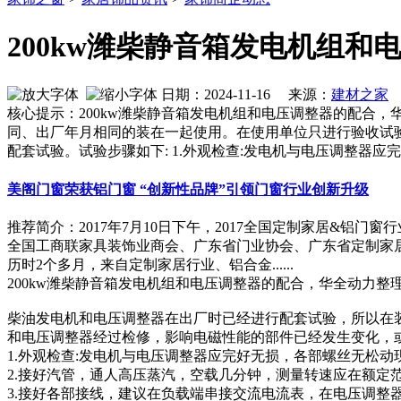
200kw潍柴静音箱发电机组和
日期：2024-11-16 来源：
建材之家
作
核心提示：200kw潍柴静音箱发电机组和电压调整器的配合
同、出厂年月相同的装在一起使用。在使用单位只进行验收试
配套试验。试验步骤如下: 1.外观检查:发电机与电压调整器应
美阁门窗荣获铝门窗 “创新性品牌”引领门窗行业创新升级
推荐简介：2017年7月10日下午，2017全国定制家居&
全国工商联家具装饰业商会、广东省门业协会、广东省定制家居
历时2个多月，来自定制家居行业、铝合金......
200kw潍柴静音箱发电机组和电压调整器的配合，华全动力整
柴油发电机和电压调整器在出厂时已经进行配套试验，所以在
和电压调整器经过检修，影响电磁性能的部件已经发生变化，
1.外观检查:发电机与电压调整器应完好无损，各部螺丝无松
2.接好汽管，通人高压蒸汽，空载几分钟，测量转速应在额定范
3.接好各部接线，建议在负载端串接交流电流表，在电压调整