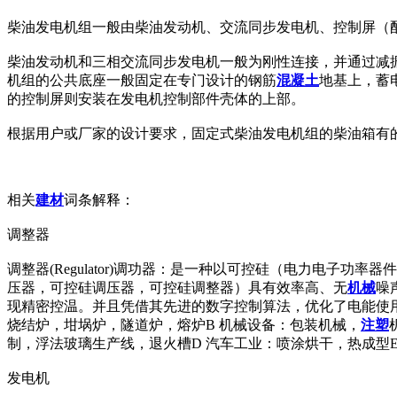
柴油发电机组一般由柴油发动机、交流同步发电机、控制屏（
柴油发动机和三相交流同步发电机一般为刚性连接，并通过减
机组的公共底座一般固定在专门设计的钢筋
混凝土
地基上，蓄
的控制屏则安装在发电机控制部件壳体的上部。
根据用户或厂家的设计要求，固定式柴油发电机组的柴油箱有
相关
建材
词条解释：
调整器
调整器(Regulator)调功器：是一种以可控硅（电力电子功率
压器，可控硅调压器，可控硅调整器）具有效率高、无
机械
噪
现精密控温。并且凭借其先进的数字控制算法，优化了电能使用效
烧结炉，坩埚炉，隧道炉，熔炉B 机械设备：包装机械，
注塑
制，浮法玻璃生产线，退火槽D 汽车工业：喷涂烘干，热成型
发电机