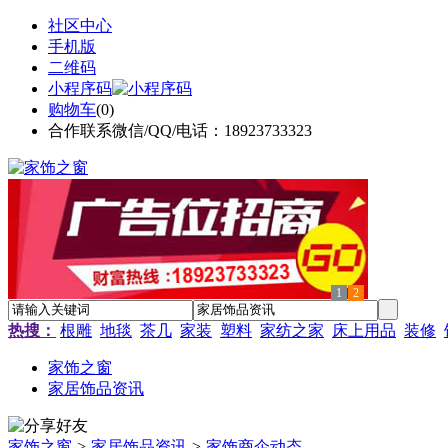
社区中心
手机版
二维码
小程序码
购物车
(
0
)
合作联系微信/QQ/电话：18923733323
1
2
热搜：
根雕
地毯
茶几
家装
塑料
家纺之家
床上用品
装修
家饰之窗
家居饰品资讯
家饰之窗
>
家居饰品资讯
>
家饰商企动态