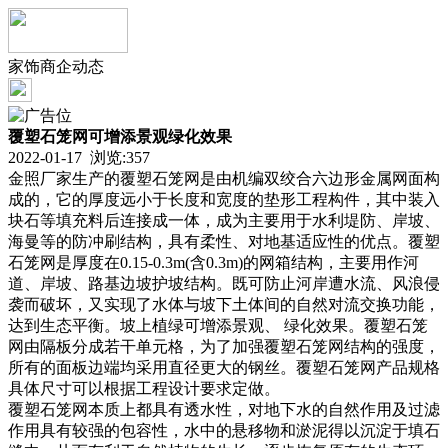
家饰商企动态
覆塑石笼网可增添景观绿化效果
2022-01-17 浏览:
357
金照厂家生产的覆塑石笼网是由机编双绞合六边形金属网面构
成的，它的厚度远小于长度和宽度的垫形工程构件，其中装入
块石等填充料后连接成一体，成为主要用于水利堤防、岸坡、
海曼等的防冲刷结构，具有柔性、对地基适应性的优点。覆塑
石笼网是厚度在0.15-0.3m(含0.3m)的网箱结构，主要用作河
道、岸坡、路基边坡护坡结构。既可防止河岸遭水流、风浪侵
袭而破坏，又实现了水体与坡下土体间的自然对流交换功能，
达到生态平衡。坡上植绿可增添景观、 绿化效果。覆塑石笼
网由隔板分成若干单元格，为了加强覆塑石笼网结构的强度，
所有的面板边端均采用直径更大的钢丝。覆塑石笼网产品规格
具体尺寸可以根据工程设计要求定做。
覆塑石笼网本质上都具有透水性，对地下水的自然作用及过滤
作用具有较强的包容性，水中的悬移物和淤泥得以沉淀于填石