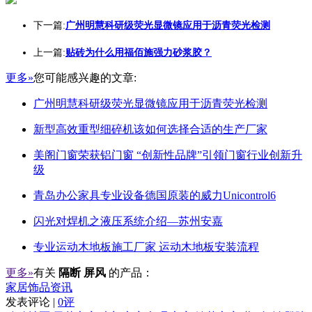
下一篇:
广州明慧科研级荧光显微镜应用于沥青荧光检测
上一篇:
贴砖为什么用福佰施强力砂浆胶？
更多»
您可能感兴趣的文章:
广州明慧科研级荧光显微镜应用于沥青荧光检测
新型高效重型细碎机该如何选择合适的生产厂家
美阁门窗荣获铝门窗 “创新性品牌”引领门窗行业创新升
级
青岛办公家具专业设备德国原装的威力Unicontrol6
闪光对焊机之液压系统介绍—苏州安嘉
专业运动木地板施工厂家 运动木地板安装流程
更多»
有关
隔断 屏风
的产品：
家居饰品资讯
发表评论 |
0评