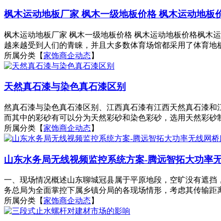
枫木运动地板厂家 枫木一级地板价格 枫木运动地板
枫木运动地板厂家 枫木一级地板价格 枫木运动地板价格枫木
越来越受到人们的青睐，并且大多数体育场馆都采用了体育地板。
所属分类【
家饰商企动态
】
天然真石漆与染色真石漆区别
然真石漆与染色真石漆区别、江西真石漆有江西天然真石漆和
而其中的彩砂有可以分为天然彩砂和染色彩砂，选用天然彩砂制
所属分类【
家饰商企动态
】
山东水务局无线视频监控系统方案-腾远智拓大功率
一、现场情况概述山东聊城冠县属于平原地段，空旷没有遮挡
务总局为全面掌控下属乡镇分局的各现场情形，考虑其传输距离
所属分类【
家饰商企动态
】