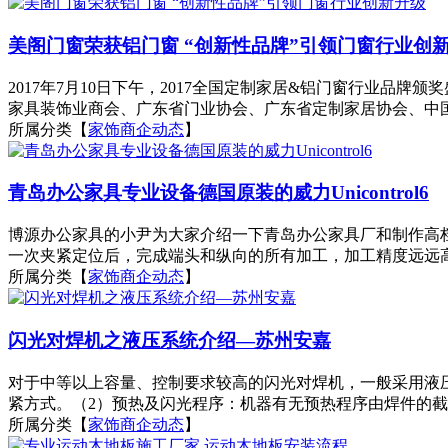
美阁门窗荣获铝门窗 “创新性品牌”引领门窗行业创
2017年7月10日下午，2017全国定制家居&铝门窗行业
家具装饰业商会、广东省门业协会、广东省定制家居协会、中国智
所属分类【
家饰商企动态
】
青岛办公家具专业设备德国原装的威力Unicontrol6
博源办公家具的小尹为大家介绍一下青岛办公家具厂和制作高档
一次夹紧定位后，完成端头和纵向的所有加工，加工精度远远高
所属分类【
家饰商企动态
】
闪光对焊机之液压系统介绍—苏州安嘉
对于中等以上容量、控制要求较高的闪光对焊机，一般采用液
紧方式。（2）预热及闪光程序：机器有无预热程序由焊件的截
所属分类【
家饰商企动态
】