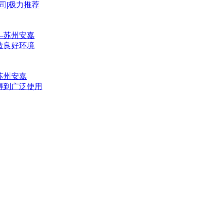
司|极力推荐
—苏州安嘉
造良好环境
苏州安嘉
得到广泛使用