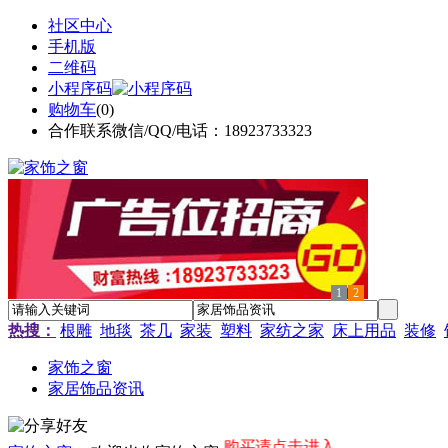
社区中心
手机版
二维码
小程序码
购物车
(
0
)
合作联系微信/QQ/电话：18923733323
1
2
热搜：
根雕
地毯
茶几
家装
塑料
家纺之家
床上用品
装修
家饰之窗
家居饰品资讯
金广告位赞助商链接，购买请点击进入