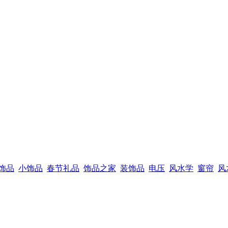
饰品
小饰品
春节礼品
饰品之家
装饰品
电压
风水学
窗帘
风