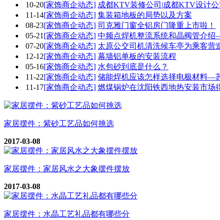
10-20
[家饰商企动态]
成都KTV装修公司|成都KTV设计公
11-14
[家饰商企动态]
集装箱地板的局势以及方案
08-23
[家饰商企动态]
司克雅门窗全铝房门隆重上市啦！
05-21
[家饰商企动态]
中频点焊机整流系统和晶阀管介绍
07-20
[家饰商企动态]
太原公交司机清洗候车亭为乘客营
12-12
[家饰商企动态]
幕墙铝单板的安装流程
05-16
[家饰商企动态]
水包砂到底是什么？
11-22
[家饰商企动态]
储能焊机应该怎样选择电极材料—
11-17
[家饰商企动态]
燃煤锅炉在沈阳铁西地热安装市场
家居摆件：紫砂工艺品如何挑选
2017-03-08
家居摆件：家居风水之大象摆件摆放
2017-03-08
家居摆件：水晶工艺礼品都有哪些分