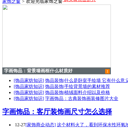
家饰之窗
>
欢迎光临家饰之窗
字画饰品：背景墙画框什么材质好
1
[饰品家纺知识]
饰品装饰|什么是卧室手绘墙 它有什么意
[饰品家纺知识]
饰品装饰|手绘背景墙的素材推荐
[饰品家纺知识]
饰品装饰|植绒面料介绍以及价格
[饰品家纺知识]
字画饰品：古典装饰画装修图片大全
字画饰品：客厅装饰画尺寸怎么选择
12-27
[家饰商企动态]
这个材料火了，看到环保水性环氧