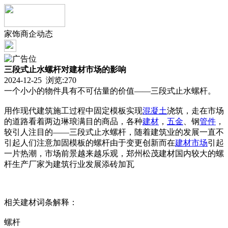
家饰商企动态
三段式止水螺杆对建材市场的影响
2024-12-25 浏览:
270
一个小小的物件具有不可估量的价值——三段式止水螺杆。
用作现代建筑施工过程中固定模板实现
混凝土
浇筑，走在市场
的道路看着两边琳琅满目的商品，各种
建材
，
五金
、钢
管件
，
较引人注目的——三段式止水螺杆，随着建筑业的发展一直不
引起人们注意加固模板的螺杆由于变更创新而在
建材市场
引起
一片热潮，市场前景越来越乐观，郑州松茂建材国内较大的螺
杆生产厂家为建筑行业发展添砖加瓦
相关建材词条解释：
螺杆