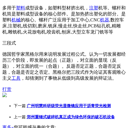
多用于
塑料
成型设备，如塑料型材挤出机，
注塑
机等。螺杆和
机筒是塑料成型设备的核心部件。是加热挤出塑化的部分。是
塑料
机械
的核心。螺杆广泛应用于加工中心,CNC
机器
,数控车
床,注塑机,线切割,磨床,铣床,慢走丝,快走丝,PCB钻孔机,精雕
机,雕铣机,火花放电机,咬齿机,刨床,大型立车龙门铣等等
三段式
德国哲学家黑格尔用来说明发展过程公式。认为一切发展都经
历三个阶段，即发展的起点（正题），对立面的显现（反
题），对立面的统一（合题）。反题否定正题，合题否定反
题，合题是否定之否定。黑格尔把三段式作为论证其客观唯心
主义
工具
，却猜测到了事物从低级到高级发展的辩证法。
打赏
下一篇:
广州明慧科研级荧光显微镜应用于沥青荧光检测
上一篇:
郑州重锤式破碎机真正成为绿色环保的破石机设备
更多»
您可能感兴趣的文章: