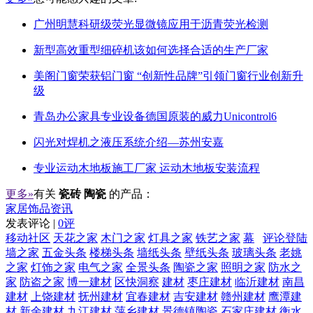
广州明慧科研级荧光显微镜应用于沥青荧光检测
新型高效重型细碎机该如何选择合适的生产厂家
美阁门窗荣获铝门窗 “创新性品牌”引领门窗行业创新升
级
青岛办公家具专业设备德国原装的威力Unicontrol6
闪光对焊机之液压系统介绍—苏州安嘉
专业运动木地板施工厂家 运动木地板安装流程
更多»
有关
瓷砖 陶瓷
的产品：
家居饰品资讯
发表评论 |
0评
移动社区
天花之家
木门之家
灯具之家
铁艺之家
幕
评论登陆
墙之家
五金头条
楼梯头条
墙纸头条
壁纸头条
玻璃头条
老姚
之家
灯饰之家
电气之家
全景头条
陶瓷之家
照明之家
防水之
家
防盗之家
博一建材
区快洞察
建材
枣庄建材
临沂建材
南昌
建材
上饶建材
抚州建材
宜春建材
吉安建材
赣州建材
鹰潭建
材
新余建材
九江建材
萍乡建材
景德镇陶瓷
石家庄建材
衡水