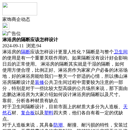
家饰商企动态
淋浴房的隔断应该怎样设计
2024-09-11 浏览:
94
淋浴房的
隔断
应该怎样设计更显人性化？隔断是与整个
卫生间
的使用是有一个重要关联作用的。如果隔断没有设计好会影响
日后的正常使用。 淋浴房的隔断其实就是干湿的隔断，如何
使用方便合理，比例正好。淋浴房作为家家户户必备的沐浴场
地，好的淋浴房能给我们一整天一个舒适的心情，所以佛山淋
浴房隔断设计是
装修
公共卫生间过程中需要较为注意的一部
分，特别是对于一些比较大型高级的公共场所来说，那下面由
志鹏达淋浴房为大家介绍如何设计淋浴房的隔断以及尺寸。
靠前、分析各种材质有缺点
对于卫生间隔断设计，目前市面上的材质大多分为人造板、
天
然石
材、
复合板
以及
塑料
四大类，他们各自有着一定的优缺
点。
对于人造板来说，其具备
防潮
、耐撞、耐污损的特性，安装过