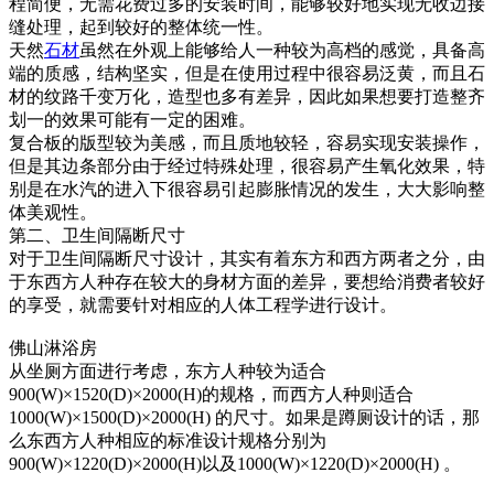
程简便，无需花费过多的安装时间，能够较好地实现无收边接
缝处理，起到较好的整体统一性。
天然
石材
虽然在外观上能够给人一种较为高档的感觉，具备高
端的质感，结构坚实，但是在使用过程中很容易泛黄，而且石
材的纹路千变万化，造型也多有差异，因此如果想要打造整齐
划一的效果可能有一定的困难。
复合板的版型较为美感，而且质地较轻，容易实现安装操作，
但是其边条部分由于经过特殊处理，很容易产生氧化效果，特
别是在水汽的进入下很容易引起膨胀情况的发生，大大影响整
体美观性。
第二、卫生间隔断尺寸
对于卫生间隔断尺寸设计，其实有着东方和西方两者之分，由
于东西方人种存在较大的身材方面的差异，要想给消费者较好
的享受，就需要针对相应的人体工程学进行设计。
佛山淋浴房
从坐厕方面进行考虑，东方人种较为适合
900(W)×1520(D)×2000(H)的规格，而西方人种则适合
1000(W)×1500(D)×2000(H) 的尺寸。如果是蹲厕设计的话，那
么东西方人种相应的标准设计规格分别为
900(W)×1220(D)×2000(H)以及1000(W)×1220(D)×2000(H) 。