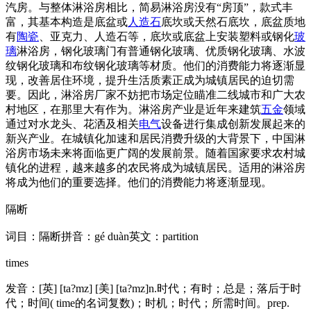
汽房。与整体淋浴房相比，简易淋浴房没有“房顶”，款式丰
富，其基本构造是底盆或
人造石
底坎或天然石底坎，底盆质地
有
陶瓷
、亚克力、人造石等，底坎或底盆上安装塑料或钢化
玻
璃
淋浴房，钢化玻璃门有普通钢化玻璃、优质钢化玻璃、水波
纹钢化玻璃和布纹钢化玻璃等材质。他们的消费能力将逐渐显
现，改善居住环境，提升生活质素正成为城镇居民的迫切需
要。因此，淋浴房厂家不妨把市场定位瞄准二线城市和广大农
村地区，在那里大有作为。淋浴房产业是近年来建筑
五金
领域
通过对水龙头、花洒及相关
电气
设备进行集成创新发展起来的
新兴产业。在城镇化加速和居民消费升级的大背景下，中国淋
浴房市场未来将面临更广阔的发展前景。随着国家要求农村城
镇化的进程，越来越多的农民将成为城镇居民。适用的淋浴房
将成为他们的重要选择。他们的消费能力将逐渐显现。
隔断
词目：隔断拼音：gé duàn英文：partition
times
发音：[英] [ta?mz] [美] [ta?mz]n.时代；有时；总是；落后于时
代；时间( time的名词复数)；时机；时代；所需时间。prep.