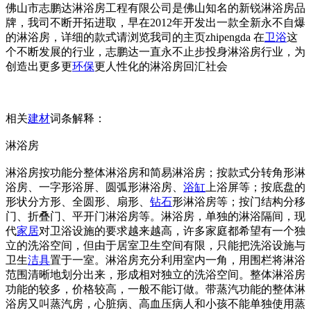
佛山市志鹏达淋浴房工程有限公司是佛山知名的新锐淋浴房品
牌，我司不断开拓进取，早在2012年开发出一款全新永不自爆
的淋浴房，详细的款式请浏览我司的主页zhipengda 在
卫浴
这
个不断发展的行业，志鹏达一直永不止步投身淋浴房行业，为
创造出更多更
环保
更人性化的淋浴房回汇社会
相关
建材
词条解释：
淋浴房
淋浴房按功能分整体淋浴房和简易淋浴房；按款式分转角形淋
浴房、一字形浴屏、圆弧形淋浴房、
浴缸
上浴屏等；按底盘的
形状分方形、全圆形、扇形、
钻石
形淋浴房等；按门结构分移
门、折叠门、平开门淋浴房等。淋浴房，单独的淋浴隔间，现
代
家居
对卫浴设施的要求越来越高，许多家庭都希望有一个独
立的洗浴空间，但由于居室卫生空间有限，只能把洗浴设施与
卫生
洁具
置于一室。淋浴房充分利用室内一角，用围栏将淋浴
范围清晰地划分出来，形成相对独立的洗浴空间。整体淋浴房
功能的较多，价格较高，一般不能订做。带蒸汽功能的整体淋
浴房又叫蒸汽房，心脏病、高血压病人和小孩不能单独使用蒸