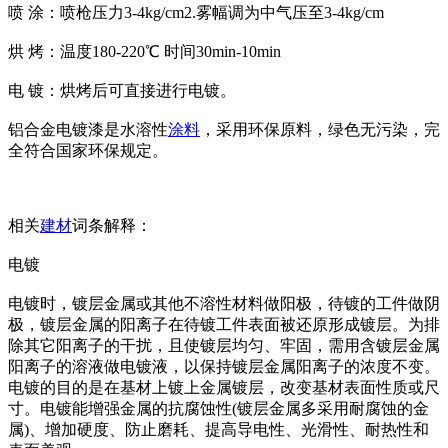
喷 涂：喷枪压力3-4kg/cm2.雾幅调为中气压至3-4kg/cm
烘 烤：温度180-220℃ 时间30min-10min
电 镀：烘烤后可直接进行电镀。
铝合金电镀漆是水溶性
涂料
，采用环保原料，绿色无污染，完
全符合国家环保规定。
相关
建材
词条解释：
电镀
电镀时，镀层金属或其他不溶性材料做阳极，待镀的工件做阴
极，镀层金属的阳离子在待镀工件表面被还原形成镀层。为排
除其它阳离子的干扰，且使镀层均匀、牢固，需用含镀层金属
阳离子的溶液做电镀液，以保持镀层金属阳离子的浓度不变。
电镀的目的是在基材上镀上金属镀层，改变基材表面性质或尺
寸。电镀能增强金属的抗腐蚀性(镀层金属多采用耐腐蚀的金
属)、增加硬度、防止磨耗、提高导电性、光滑性、耐热性和