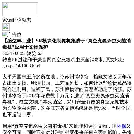
家饰商企动态
【盛达丰工业】SR模块化制氮机集成于“真空充氮杀虫灭菌消
毒机”应用于文物保护
2024-02-05 浏览:
62
转自SR过滤和干燥官网真空充氮杀虫灭菌消毒机 原文地址
gas-psi/al/1003.html
太平天国忠王府的所在地，今苏州博物馆，馆藏文物以历年考
古出土文物、明清书画、工艺品见长，如何让这些珍贵藏品得
到合理利用、造福于民，苏州博物馆的管理者动足了脑筋。苏
州博物馆于2012年花费数十万元引进了“真空充氮杀虫灭菌消
毒机”，成立文物消毒灭菌室，采用安全有效的真空充氮技术
为文物除虫灭菌，这在江苏省文博系统还是第yi家，当时全国
也不超过十家。
启用“真空充氮杀虫灭菌消毒机”来处理和保护文物，即
环保
又
安全可靠，同时不会对处理的档案带来任何有害的影响，先将