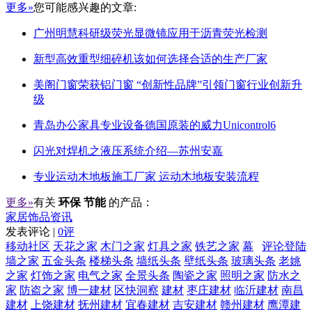
更多»
您可能感兴趣的文章:
广州明慧科研级荧光显微镜应用于沥青荧光检测
新型高效重型细碎机该如何选择合适的生产厂家
美阁门窗荣获铝门窗 “创新性品牌”引领门窗行业创新升
级
青岛办公家具专业设备德国原装的威力Unicontrol6
闪光对焊机之液压系统介绍—苏州安嘉
专业运动木地板施工厂家 运动木地板安装流程
更多»
有关
环保 节能
的产品：
家居饰品资讯
发表评论 |
0评
移动社区
天花之家
木门之家
灯具之家
铁艺之家
幕
评论登陆
墙之家
五金头条
楼梯头条
墙纸头条
壁纸头条
玻璃头条
老姚
之家
灯饰之家
电气之家
全景头条
陶瓷之家
照明之家
防水之
家
防盗之家
博一建材
区快洞察
建材
枣庄建材
临沂建材
南昌
建材
上饶建材
抚州建材
宜春建材
吉安建材
赣州建材
鹰潭建