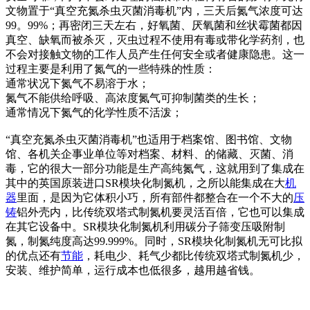
文物置于“真空充氮杀虫灭菌消毒机”内，三天后氮气浓度可达
99。99%；再密闭三天左右，好氧菌、厌氧菌和丝状霉菌都因
真空、缺氧而被杀灭，灭虫过程不使用有毒或带化学药剂，也
不会对接触文物的工作人员产生任何安全或者健康隐患。这一
过程主要是利用了氮气的一些特殊的性质：
通常状况下氮气不易溶于水；
氮气不能供给呼吸、高浓度氮气可抑制菌类的生长；
通常情况下氮气的化学性质不活泼；
“真空充氮杀虫灭菌消毒机”也适用于档案馆、图书馆、文物
馆、各机关企事业单位等对档案、材料、的储藏、灭菌、消
毒，它的很大一部分功能是生产高纯氮气，这就用到了集成在
其中的英国原装进口SR模块化制氮机，之所以能集成在大
机
器
里面，是因为它体积小巧，所有部件都整合在一个不大的
压
铸
铝外壳内，比传统双塔式制氮机要灵活百倍，它也可以集成
在其它设备中。SR模块化制氮机利用碳分子筛变压吸附制
氮，制氮纯度高达99.999%。同时，SR模块化制氮机无可比拟
的优点还有
节能
，耗电少、耗气少都比传统双塔式制氮机少，
安装、维护简单，运行成本也低很多，越用越省钱。