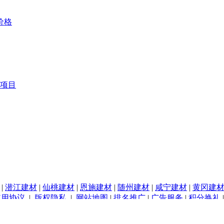
价格
项目
|
潜江建材
|
仙桃建材
|
恩施建材
|
随州建材
|
咸宁建材
|
黄冈建
使用协议
|
版权隐私
|
网站地图
|
排名推广
|
广告服务
|
积分换礼