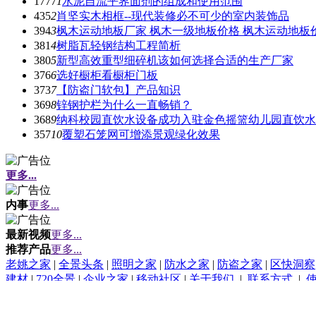
1777
1
水泥自流平界面剂的组成和使用范围
435
2
肖坚实木相框--现代装修必不可少的室内装饰品
394
3
枫木运动地板厂家 枫木一级地板价格 枫木运动地板
381
4
树脂瓦轻钢结构工程简析
380
5
新型高效重型细碎机该如何选择合适的生产厂家
376
6
选好橱柜看橱柜门板
373
7
【防盗门软包】产品知识
369
8
锌钢护栏为什么一直畅销？
368
9
纳科校园直饮水设备成功入驻金色摇篮幼儿园直饮水
357
10
覆塑石笼网可增添景观绿化效果
更多...
内事
更多...
最新视频
更多...
推荐产品
更多...
老姚之家
|
全景头条
|
照明之家
|
防水之家
|
防盗之家
|
区快洞察
建材
|
720全景
|
企业之家
|
移动社区
|
关于我们
|
联系方式
|
(c)2015-2017 Bybc.cn SYSTEM All Rights Reserved
Powered by
家饰之窗