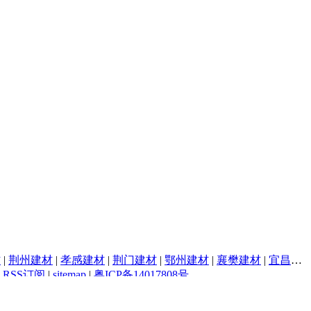
材
|
荆州建材
|
孝感建材
|
荆门建材
|
鄂州建材
|
襄樊建材
|
宜昌建材
|
RSS订阅
|
sitemap
|
粤ICP备14017808号