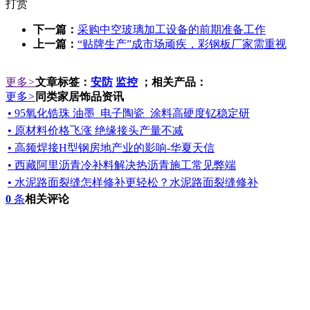
打赏
下一篇：
采购中空玻璃加工设备的前期准备工作
上一篇：
“贴牌生产”成市场顽疾，彩钢板厂家需重视
更多
>
文章标签：
安防
监控
；相关产品：
更多
>
同类家居饰品资讯
• 95氧化锆珠 油墨_电子陶瓷_涂料高硬度钇稳定研
• 原材料价格飞涨 绝缘接头产量不减
• 高频焊接H型钢房地产业的影响-华夏天信
• 西藏阿里沥青冷补料解决热沥青施工常见弊端
• 水泥路面裂缝怎样修补更轻松？水泥路面裂缝修补
0
条
相关评论