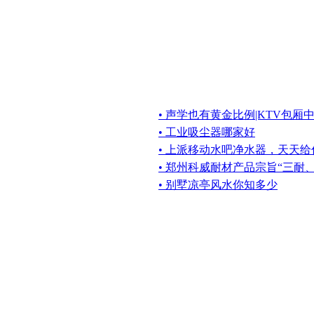
• 声学也有黄金比例|KTV包
• 工业吸尘器哪家好
• 上派移动水吧净水器，天天
• 郑州科威耐材产品宗旨“三耐
• 别墅凉亭风水你知多少