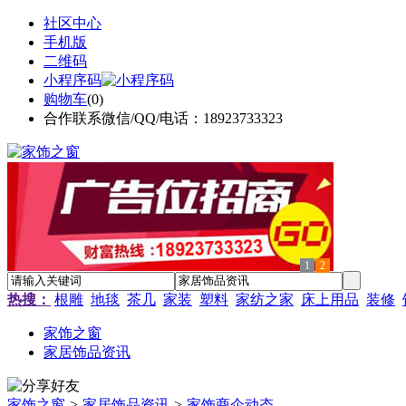
社区中心
手机版
二维码
小程序码
购物车
(
0
)
合作联系微信/QQ/电话：18923733323
1
2
热搜：
根雕
地毯
茶几
家装
塑料
家纺之家
床上用品
装修
家饰之窗
家居饰品资讯
家饰之窗
>
家居饰品资讯
>
家饰商企动态