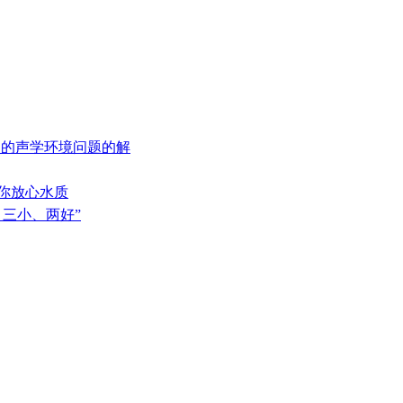
厢中的声学环境问题的解
给你放心水质
、三小、两好”