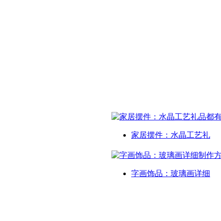
家居摆件：水晶工艺礼
字画饰品：玻璃画详细