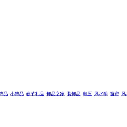
饰品
小饰品
春节礼品
饰品之家
装饰品
电压
风水学
窗帘
风