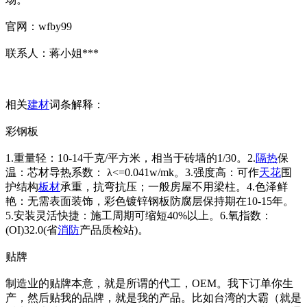
官网：wfby99
联系人：蒋小姐***
相关
建材
词条解释：
彩钢板
1.重量轻：10-14千克/平方米，相当于砖墙的1/30。2.
隔热
保
温：芯材导热系数： λ<=0.041w/mk。3.强度高：可作
天花
围
护结构
板材
承重，抗弯抗压；一般房屋不用梁柱。4.色泽鲜
艳：无需表面装饰，彩色镀锌钢板防腐层保持期在10-15年。
5.安装灵活快捷：施工周期可缩短40%以上。6.氧指数：
(OI)32.0(省
消防
产品质检站)。
贴牌
制造业的贴牌本意，就是所谓的代工，OEM。我下订单你生
产，然后贴我的品牌，就是我的产品。比如台湾的大霸（就是