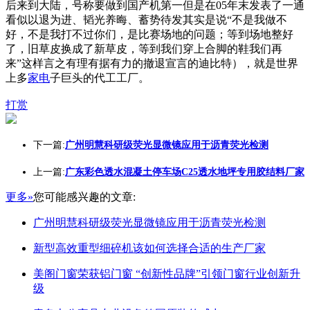
后来到大陆，号称要做到国产机第一但是在05年末发表了一通
看似以退为进、韬光养晦、蓄势待发其实是说“不是我做不
好，不是我打不过你们，是比赛场地的问题；等到场地整好
了，旧草皮换成了新草皮，等到我们穿上合脚的鞋我们再
来”这样言之有理有据有力的撤退宣言的迪比特），就是世界
上多
家电
子巨头的代工工厂。
打赏
下一篇:
广州明慧科研级荧光显微镜应用于沥青荧光检测
上一篇:
广东彩色透水混凝土停车场C25透水地坪专用胶结料厂家
更多»
您可能感兴趣的文章:
广州明慧科研级荧光显微镜应用于沥青荧光检测
新型高效重型细碎机该如何选择合适的生产厂家
美阁门窗荣获铝门窗 “创新性品牌”引领门窗行业创新升
级