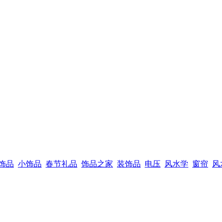
饰品
小饰品
春节礼品
饰品之家
装饰品
电压
风水学
窗帘
风