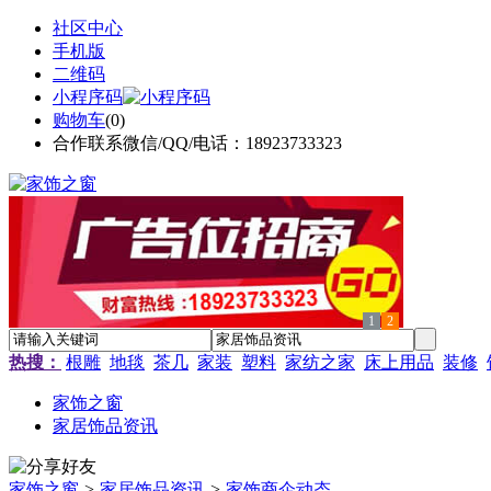
社区中心
手机版
二维码
小程序码
购物车
(
0
)
合作联系微信/QQ/电话：18923733323
1
2
热搜：
根雕
地毯
茶几
家装
塑料
家纺之家
床上用品
装修
家饰之窗
家居饰品资讯
家饰之窗
>
家居饰品资讯
>
家饰商企动态