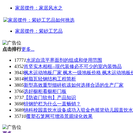
家居摆件：家居风水之
家居摆件：紫砂工艺品
点击排行
更多...
1777
1
水泥自流平界面剂的组成和使用范围
435
2
肖坚实木相框--现代装修必不可少的室内装饰品
394
3
枫木运动地板厂家 枫木一级地板价格 枫木运动地板
381
4
树脂瓦轻钢结构工程简析
380
5
新型高效重型细碎机该如何选择合适的生产厂家
376
6
选好橱柜看橱柜门板
373
7
【防盗门软包】产品知识
369
8
锌钢护栏为什么一直畅销？
368
9
纳科校园直饮水设备成功入驻金色摇篮幼儿园直饮水
357
10
覆塑石笼网可增添景观绿化效果