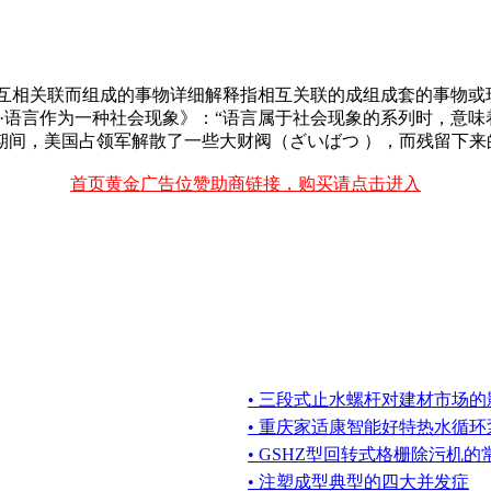
s]基本解释有相互相关联而组成的事物详细解释指相互关联的成组成套
·语言作为一种社会现象》：“语言属于社会现象的系列时，意味
间，美国占领军解散了一些大财阀（ざいばつ ），而残留下来的
首页黄金广告位赞助商链接，购买请点击进入
• 三段式止水螺杆对建材市场的
• 重庆家适康智能好特热水循环
• GSHZ型回转式格栅除污机
• 注塑成型典型的四大并发症