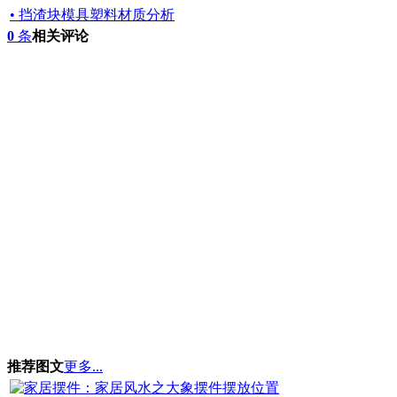
• 挡渣块模具塑料材质分析
0
条
相关评论
推荐图文
更多...