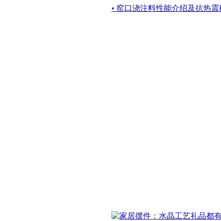
• 窑口浇注料性能介绍及抗热震