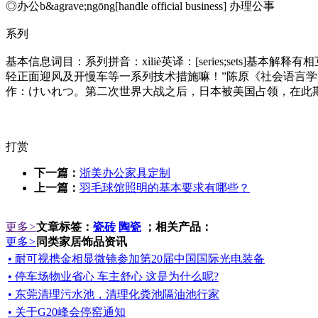
◎办公b&agrave;ngōng[handle official business] 办理公事
系列
基本信息词目：系列拼音：xìliè英译：[series;set
轻正面迎风及开慢车等一系列技术措施嘛！”陈原《社会语言学
作：けいれつ。第二次世界大战之后，日本被美国占领，在此期
打赏
下一篇：
浙美办公家具定制
上一篇：
羽毛球馆照明的基本要求有哪些？
更多
>
文章标签：
瓷砖
陶瓷
；相关产品：
更多
>
同类家居饰品资讯
• 耐可视携金相显微镜参加第20届中国国际光电装备
• 停车场物业省心 车主舒心 这是为什么呢?
• 东莞清理污水池，清理化粪池隔油池行家
• 关于G20峰会停窑通知