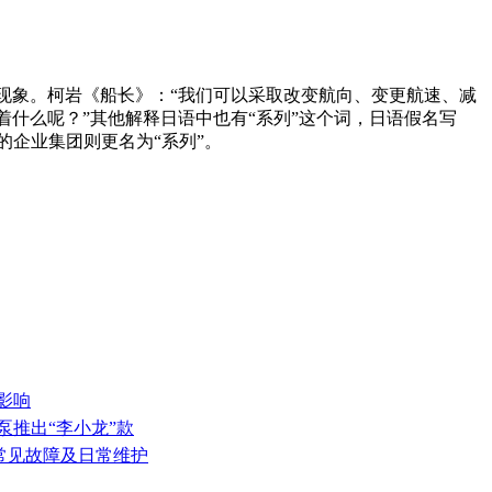
的事物或现象。柯岩《船长》：“我们可以采取改变航向、变更航速、减
着什么呢？”其他解释日语中也有“系列”这个词，日语假名写
企业集团则更名为“系列”。
影响
泵推出“李小龙”款
的常见故障及日常维护