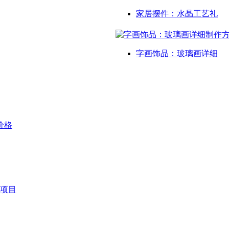
家居摆件：水晶工艺礼
字画饰品：玻璃画详细
价格
项目