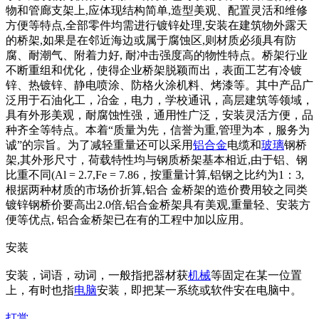
物和管廊支架上,应体现结构简单,造型美观、配置灵活和维修
方便等特点,全部零件均需进行镀锌处理,安装在建筑物外露天
的桥架,如果是在邻近海边或属于腐蚀区,则材质必须具有防
腐、耐潮气、附着力好, 耐冲击强度高的物性特点。桥架行业
不断重组和优化，使得企业桥架脱颖而出，表面工艺有冷镀
锌、热镀锌、静电喷涂、防格火涂机料、烤漆等。其中产品广
泛用于石油化工，冶金，电力，学校通讯，高层建筑等领域，
具有外形美观，耐腐蚀性强，通用性广泛，安装灵活方便，品
种齐全等特点。本着“质量为先，信誉为重,管理为本，服务为
诚”的宗旨。为了减轻重量还可以采用
铝合金
电缆和
玻璃
钢桥
架,其外形尺寸，荷载特性均与钢质桥架基本相近,由于铝、钢
比重不同(Al = 2.7,Fe = 7.86，按重量计算,铝钢之比约为1：3,
根据两种材质的市场价折算,铝合 金桥架的造价费用较之同类
镀锌钢桥价要高出2.0倍,铝合金桥架具有美观,重量轻、安装方
便等优点, 铝合金桥架已在有的工程中加以应用。
安装
安装，词语，动词，一般指把器材获
机械
等固定在某一位置
上，有时也指
电脑
安装，即把某一系统或软件安在电脑中。
打赏