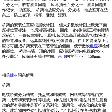
百分之十。若有质量问题， 应再抽检百分之十，质量问题要
作记录。 场整改。 桥架堆放应分类、分规格，堆放整齐在垫
条上，防止变形、损坏、受潮、浸湿。
桥架的安装位置应根据设计图。 但大多数设计图上既无平面
座标位置标注， 也无标高标注。 因此， 必须根据工程实际情
况确定。 一般应掌握以下原则: 应远离高压或高温气体(液体)
的管道和设备。远离腐蚀性气(液)体管道。 在工艺管廊架上，
应尽可能把桥架安装在工艺管道的侧面，便于敷设
电缆
和检修
的部位。 桥架与墙、顶的净距，应根据桥架内电缆的大小、
多少而定，应保证有操作空间。
吊顶
内宜不 小于 150mm。
相关
建材
词条解释：
桥架
电缆桥架分为槽式、托盘式和梯架式、网格式等结构,由支
架、托臂和安装附件等组成。(参见图1所示),选型时应注意桥
架的所有零部件是否符合系列化、通用化、标准化的成套要
求。建筑物内桥架可以独立架设, 也可以附设在各种建(构)筑