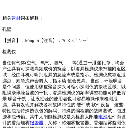
相关
建材
词条解释：
孔壁
【拼音】：kǒng bì【注音】：ㄎㄨㄙˇ ㄅㄧˋ
检测仪
当任何气体(空气、氧气、氮气……等)通过一泄漏孔隙，均会
产生具有可探测高频成份的扰流，以渗漏检测仪来扫描附近区
域，经由耳机可听到泄漏的急流声或是指示。检测仪愈靠近泄
漏点，则急流声会愈大，指示读 值会更高。当然，环境噪音
是个问题，但使用橡皮聚音探头可缩小探测仪的接收区域。以
阻隔杂讯噪音波的干扰，渗漏检测仪的频率调整功能可降低背
景 噪音干扰，让没经验的使用者也可容易地操作来检测泄
漏。具有发现并解决各种故障特性的 硬件或 软件设备，这些
特性包括特殊协议包的解码、特殊的编程前的故障测试、包过
滤和包传输。其中太阳能检测仪是为检测太阳能
电池
组件而设
计的香烟烟雾
报警器
，又称：称烟雾报警器。香烟烟雾监测仪