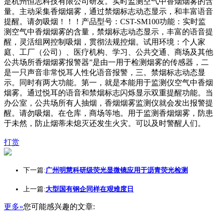
是杭州恒志科技有限公司研发。实时监测空气中香烟烟雾的含
量。主动采集香烟烟雾，通过禁烟标志动态显示，和丰富语音
提醒。请勿吸烟！！！产品型号：CST-SM100功能：实时监
测空气中香烟烟雾的含量，禁烟标志动态显示，丰富的语音提
醒，灵活组网控制吸烟，贯彻法规控烟。试用环境：个人家
庭、工厂（公司）、医疗机构、学习、公共交通、商场及其他
公共场所香烟烟雾报警器”是由一用于检测烟雾的传感器，二
是一只声音非常悦耳人性化语音报警，三。禁烟标志动态显
示。同时有两大功能。第一，就是本能用于监测仪空气中香烟
烟雾。通过悦耳的语音和禁烟标志闪烁显示双重提醒功能。当
办公室，公共场所有人抽烟，香烟烟雾监测仪就会发出报警提
醒。请勿吸烟。在仓库，商场等地。用于监测香烟烟雾，防患
于未然，防止烟蒂未熄灭还发生火灾。可以及时警醒人们。
打赏
下一篇:
广州明慧科研级荧光显微镜应用于沥青荧光检测
上一篇:
大型国有钢企同样在艰难度日
更多»
您可能感兴趣的文章: