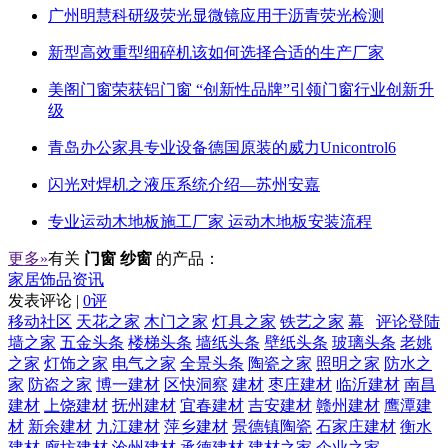
广州明慧科研级荧光显微镜应用于沥青荧光检测
新型高效重型细碎机该如何选择合适的生产厂家
美阁门窗荣获铝门窗 “创新性品牌”引领门窗行业创新升
级
青岛办公家具专业设备德国原装的威力Unicontrol6
闪光对焊机之液压系统介绍—苏州安嘉
专业运动木地板施工厂家 运动木地板安装流程
更多»
有关
门窗 纱窗
的产品：
家居饰品资讯
发表评论 |
0评
移动社区
天花之家
木门之家
灯具之家
铁艺之家
幕
评论登陆
墙之家
五金头条
楼梯头条
墙纸头条
壁纸头条
玻璃头条
老姚
之家
灯饰之家
电气之家
全景头条
陶瓷之家
照明之家
防水之
家
防盗之家
博一建材
区快洞察
建材
枣庄建材
临沂建材
南昌
建材
上饶建材
抚州建材
宜春建材
吉安建材
赣州建材
鹰潭建
材
新余建材
九江建材
萍乡建材
景德镇陶瓷
石家庄建材
衡水
建材
廊坊建材
沧州建材
承德建材
建材之家
企业之家