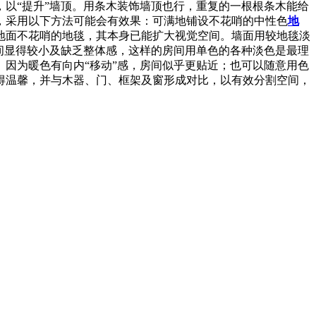
以“提升”墙顶。用条木装饰墙顶也行，重复的一根根条木能给
，采用以下方法可能会有效果：可满地铺设不花哨的中性色
地
地面不花哨的地毯，其本身已能扩大视觉空间。墙面用较地毯淡
间显得较小及缺乏整体感，这样的房间用单色的各种淡色是最理
因为暖色有向内“移动”感，房间似乎更贴近；也可以随意用色
得温馨，并与木器、门、框架及窗形成对比，以有效分割空间，