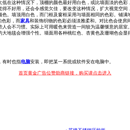
太低在这种情况下，顶棚的颜色最好用白色，或比墙面淡的色彩，
觉得不好用，还会令感觉欠佳，要改变这种情况，扩大视觉空间
颜色。墙顶用白色，而门框及窗框采用与墙面相同的色彩。铺满
的色彩，而
家具
和装饰织物的色彩必须淡雅柔和。对比色会使房
些人会不习惯。实际上可用暖色来营造一间较为温馨惬意的居室。
的大地毯会增强个性。墙面用各种桃红色、杏黄色及珊瑚色会显
，有时也指
电脑
安装，即把某一系统或软件安在电脑中。
首页黄金广告位赞助商链接，购买请点击进入