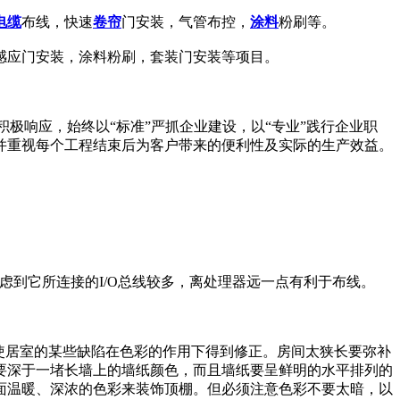
电缆
布线，快速
卷帘
门安装，气管布控，
涂料
粉刷等。
感应门安装，涂料粉刷，套装门安装等项目。
极响应，始终以“标准”严抓企业建设，以“专业”践行企业职
并重视每个工程结束后为客户带来的便利性及实际的生产效益。
局是考虑到它所连接的I/O总线较多，离处理器远一点有利于布线。
使居室的某些缺陷在色彩的作用下得到修正。房间太狭长要弥补
要深于一堵长墙上的墙纸颜色，而且墙纸要呈鲜明的水平排列的
面温暖、深浓的色彩来装饰顶棚。但必须注意色彩不要太暗，以