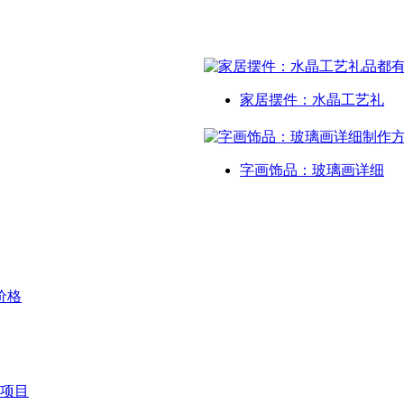
家居摆件：水晶工艺礼
字画饰品：玻璃画详细
价格
项目