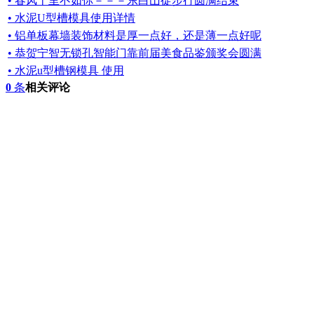
• 春风十里不如你－－－东白山徒步行圆满结束
• 水泥U型槽模具使用详情
• 铝单板幕墙装饰材料是厚一点好，还是薄一点好呢
• 恭贺宁智无锁孔智能门靠前届美食品鉴颁奖会圆满
• 水泥u型槽钢模具 使用
0
条
相关评论