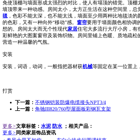
免使顶棚与墙面形成太强烈的对比，使人有塌顶的错觉。顶棚
墙顶带来一种动感。房间太小，太方正生活在这种空间里，总
毯
，色彩不能太深，也不能太浅，墙面至少用两种比地毯淡的
的色彩，又有一种向外“移动”感。
窗帘
要用于墙面颜色相协调
想的。房间太大而无个性现代
家居
住宅大多流行大厅小房，有
彩鲜艳的大图案窗帘及装饰织物。房间里铺上色暖、质地疏松
营造一种温馨的气氛。
安装
安装，词语，动词，一般指把器材获
机械
等固定在某一位置上
打赏
下一篇：
不锈钢铠装防爆电缆接头NPT3/4
上一篇：
角驰III820/760型屋面板彩钢瓦支架
更多
>
文章标签：
水泥
防水
；相关产品：
更多
>
同类家居饰品资讯