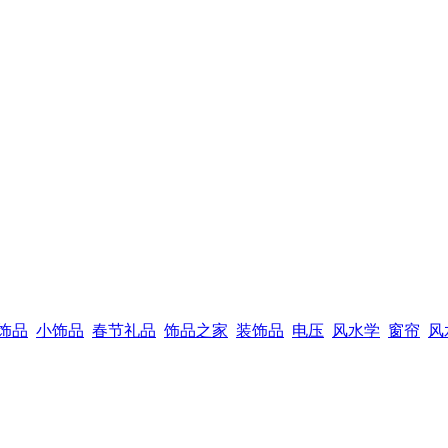
饰品
小饰品
春节礼品
饰品之家
装饰品
电压
风水学
窗帘
风