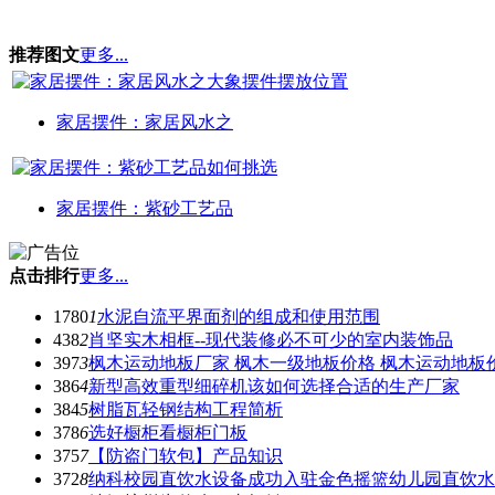
推荐图文
更多...
家居摆件：家居风水之
家居摆件：紫砂工艺品
点击排行
更多...
1780
1
水泥自流平界面剂的组成和使用范围
438
2
肖坚实木相框--现代装修必不可少的室内装饰品
397
3
枫木运动地板厂家 枫木一级地板价格 枫木运动地板
386
4
新型高效重型细碎机该如何选择合适的生产厂家
384
5
树脂瓦轻钢结构工程简析
378
6
选好橱柜看橱柜门板
375
7
【防盗门软包】产品知识
372
8
纳科校园直饮水设备成功入驻金色摇篮幼儿园直饮水