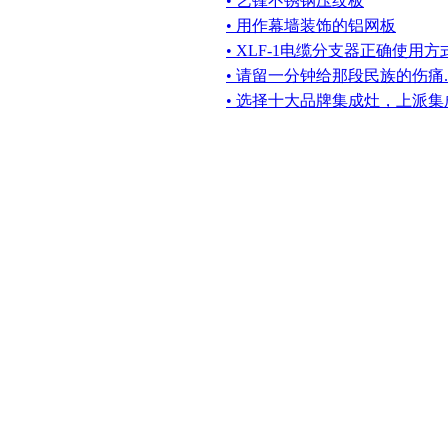
• 艺锋不锈钢压纹板
• 用作幕墙装饰的铝网板
• XLF-1电缆分支器正确使用
• 请留一分钟给那段民族的伤痛..
• 选择十大品牌集成灶，上派