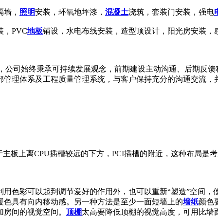
隔墙，
照明
安装，环氧地坪漆，
混凝土
浇筑，套装门安装，强电
装，PVC
地板
铺设，水电布线安装，造型顶设计，阳光房安装，
工，公司始终秉承可持续发展观念，前期建设主动沟通、后期反馈积
部管理体系及工程质量管理系统，与客户保持充分的沟通交流，
，一般位于主板上离CPU插槽较远的下方，PCI插槽的附近，这种布
利用色彩可以起到调节爱好的作用外，也可以重新“塑造”空间，
暖色具有向内移动感。另一种方法是至少一面短墙上的
墙纸
颜色
加房间的视觉空间。
顶棚
太高要降低顶棚的视觉高度，可用比墙