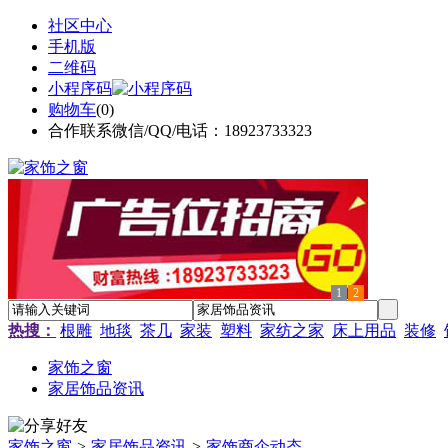
社区中心
手机版
二维码
小程序码
购物车
(
0
)
合作联系微信/QQ/电话：18923733323
1
2
热搜：
根雕
地毯
茶几
家装
塑料
家纺之家
床上用品
装修
家饰之窗
家居饰品资讯
家饰之窗
>
家居饰品资讯
>
家饰商企动态