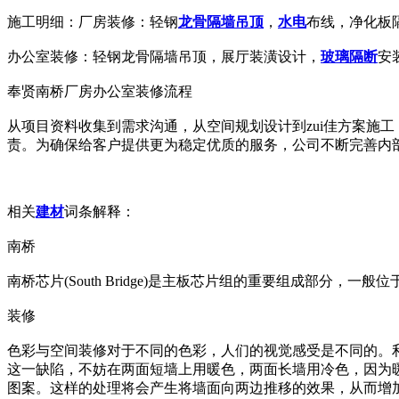
施工明细：厂房装修：轻钢
龙骨
隔墙
吊顶
，
水电
布线，净化板
办公室装修：轻钢龙骨隔墙吊顶，展厅装潢设计，
玻璃
隔断
安
奉贤南桥厂房办公室装修流程
从项目资料收集到需求沟通，从空间规划设计到zui佳方案施
责。为确保给客户提供更为稳定优质的服务，公司不断完善内
相关
建材
词条解释：
南桥
南桥芯片(South Bridge)是主板芯片组的重要组成部分
装修
色彩与空间装修对于不同的色彩，人们的视觉感受是不同的。
这一缺陷，不妨在两面短墙上用暖色，两面长墙用冷色，因为
图案。这样的处理将会产生将墙面向两边推移的效果，从而增