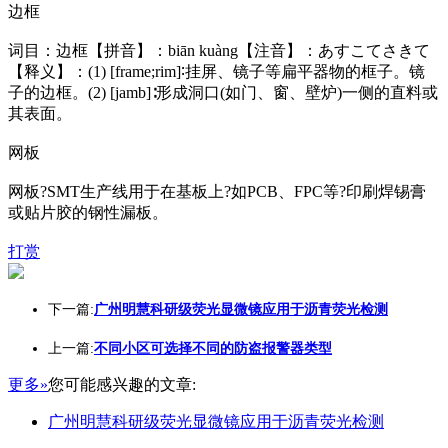
边框
词目：边框【拼音】：biān kuàng【注音】：あすこてさきて
【释义】：(1) [f
rame;rim]∶挂屏、镜子等扁平器物的框子。镜
子的边框。(2) [jamb]∶形成洞口(如门、窗、壁炉)一侧的直料或
其表面。
网板
网板?SMT生产线用于在基板上?如PCB、FPC等?印刷焊锡膏
或贴片胶的钢性漏板。
打赏
下一篇:
广州明慧科研级荧光显微镜应用于沥青荧光检测
上一篇:
不同小区可选择不同的防盗报警器类型
更多»
您可能感兴趣的文章:
广州明慧科研级荧光显微镜应用于沥青荧光检测