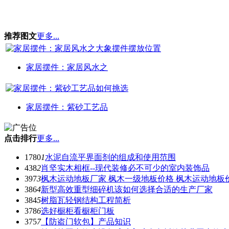
推荐图文
更多...
家居摆件：家居风水之
家居摆件：紫砂工艺品
点击排行
更多...
1780
1
水泥自流平界面剂的组成和使用范围
438
2
肖坚实木相框--现代装修必不可少的室内装饰品
397
3
枫木运动地板厂家 枫木一级地板价格 枫木运动地板
386
4
新型高效重型细碎机该如何选择合适的生产厂家
384
5
树脂瓦轻钢结构工程简析
378
6
选好橱柜看橱柜门板
375
7
【防盗门软包】产品知识