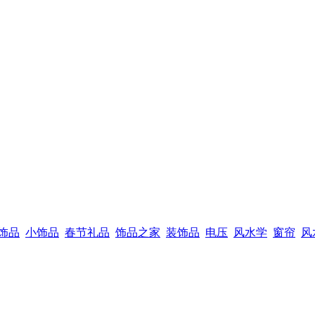
饰品
小饰品
春节礼品
饰品之家
装饰品
电压
风水学
窗帘
风