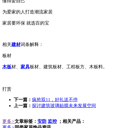
懂得爱自己
为爱家的人打造潮流家居
家居要环保 就选百的宝
相关
建材
词条解释：
板材
木板
材、
家具
板材、建筑板材、工程板方、木板料。
打赏
下一篇：
疯抢双11，好礼送不停
上一篇：
探讨建筑玻璃贴膜未来发展空间
更多
>
文章标签：
安防
监控
；相关产品：
更多
>
同类家居饰品资讯