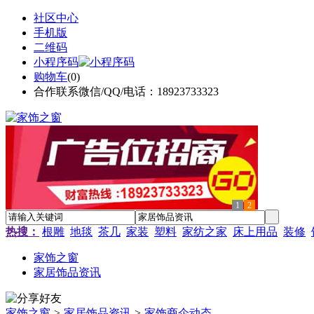
社区中心
手机版
二维码
小程序码
购物车
(
0
)
合作联系微信/QQ/电话：18923733323
1
2
热搜：
根雕
地毯
茶几
家装
塑料
家纺之家
床上用品
装修
家饰之窗
家居饰品资讯
家饰之窗
>
家居饰品资讯
>
家饰商企动态