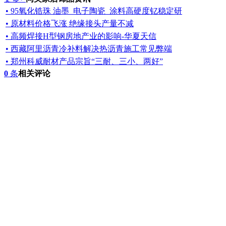
• 95氧化锆珠 油墨_电子陶瓷_涂料高硬度钇稳定研
• 原材料价格飞涨 绝缘接头产量不减
• 高频焊接H型钢房地产业的影响-华夏天信
• 西藏阿里沥青冷补料解决热沥青施工常见弊端
• 郑州科威耐材产品宗旨“三耐、三小、两好”
0
条
相关评论