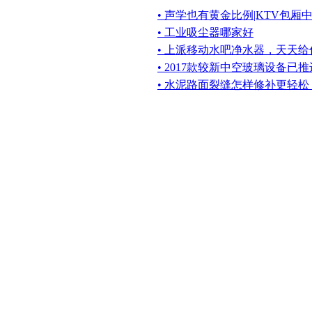
• 声学也有黄金比例|KTV包
• 工业吸尘器哪家好
• 上派移动水吧净水器，天天
• 2017款较新中空玻璃设备已
• 水泥路面裂缝怎样修补更轻