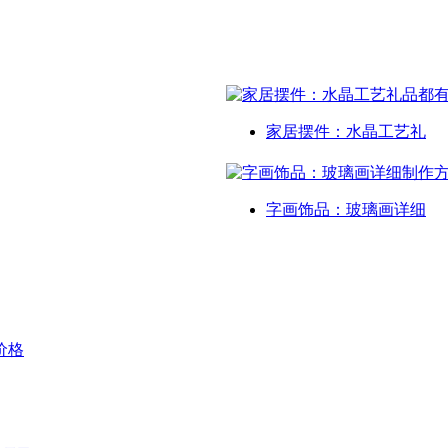
家居摆件：水晶工艺礼
字画饰品：玻璃画详细
价格