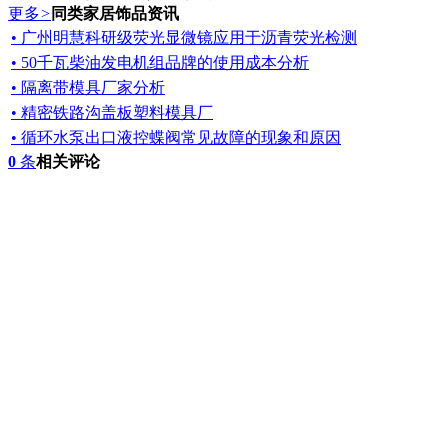
更多
>
同类家居饰品资讯
• 广州明慧科研级荧光显微镜应用于沥青荧光检测
• 50千瓦柴油发电机组品牌的使用成本分析
• 隔离带模具厂家分析
• 精密铁路沟盖板塑料模具厂
• 循环水泵出口液控蝶阀常见故障的现象和原因
0
条
相关评论