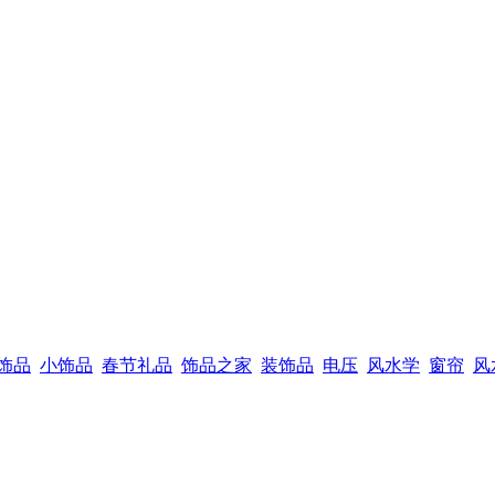
饰品
小饰品
春节礼品
饰品之家
装饰品
电压
风水学
窗帘
风