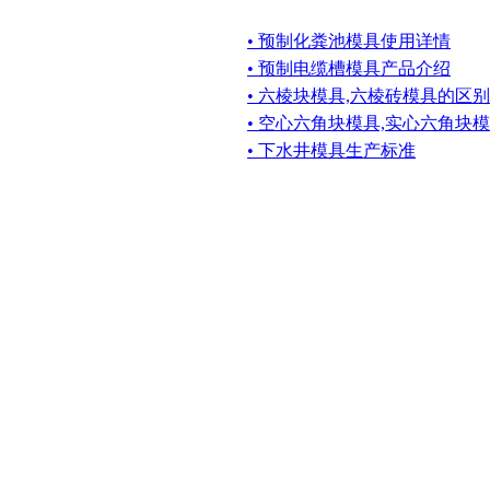
• 预制化粪池模具使用详情
• 预制电缆槽模具产品介绍
• 六棱块模具,六棱砖模具的区别
• 空心六角块模具,实心六角块
• 下水井模具生产标准