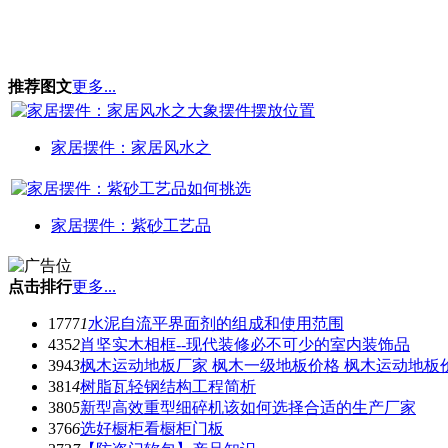
推荐图文
更多...
家居摆件：家居风水之
家居摆件：紫砂工艺品
点击排行
更多...
1777
1
水泥自流平界面剂的组成和使用范围
435
2
肖坚实木相框--现代装修必不可少的室内装饰品
394
3
枫木运动地板厂家 枫木一级地板价格 枫木运动地板
381
4
树脂瓦轻钢结构工程简析
380
5
新型高效重型细碎机该如何选择合适的生产厂家
376
6
选好橱柜看橱柜门板