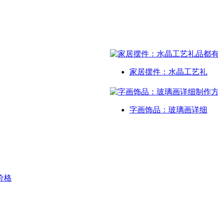
家居摆件：水晶工艺礼
字画饰品：玻璃画详细
价格