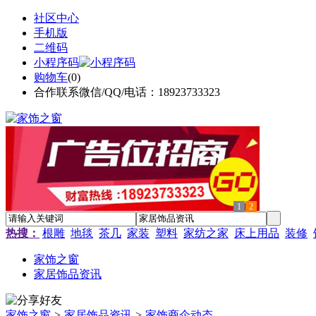
社区中心
手机版
二维码
小程序码
购物车
(
0
)
合作联系微信/QQ/电话：18923733323
1
2
热搜：
根雕
地毯
茶几
家装
塑料
家纺之家
床上用品
装修
家饰之窗
家居饰品资讯
家饰之窗
>
家居饰品资讯
>
家饰商企动态