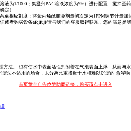
为1/1000；絮凝剂PAC溶液浓度为5%）进行配置，搅拌至药
验确定）
加药泵至相应刻度；将聚丙烯酰胺凝剂量初次定为1PPM调节计量
或者购买设备afqifuji/请与我们的客服取得联系，您的满意
理方法。 也有使水中表面活性剂附着在气泡表面上浮，从而与水
沉淀法不适用的场合，以分离比重接近于水和难以沉淀的 悬浮物
首页黄金广告位赞助商链接，购买请点击进入
理