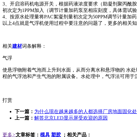
3、开启溶药机电源开关，根据药液浓度要求（助凝剂聚丙酰胺溶液
初次定为1PPM加入（调节计量加药泵至相应刻度，具体需试
4、按原水处理量将PAC絮凝剂量初次定为50PPM调节计量
以上4点就是气浮机使用过程中要注意的问题了，更多的相关知识
相关
建材
词条解释：
气浮
使悬浮物附着气泡而上升到水面，从而分离水和悬浮物的 水处
程的气浮池和产生气泡的附属设备。水处理中，气浮法可用于
打赏
下一篇：
为什么现在越来越多的人都选择厂房地面固化处
上一篇：
解答北京LED显示屏受欢迎的原因
更多
>
文章标签：
模具
塑胶
；相关产品：