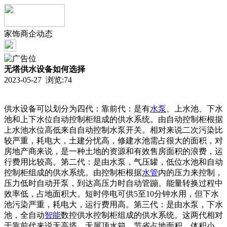
家饰商企动态
无塔供水设备如何选择
2023-05-27 浏览:
74
供水设备可以划分为四代：靠前代：是有
水泵
、上水池、下水
池和上下水位自动控制柜组成的供水系统。由自动控制柜根据
上水池水位高低来自自动控制水泵开关。相对来说二次污染比
较严重，耗电大，土建分忧高，修建水池需占很大的面积，对
房地产商来说，是一种土地的资源和有效售房面积的浪费，运
行费用比较高。第二代：是由水泵，气压罐，低位水池和自动
控制柜组成的供水系统。由控制柜根据
水管
内的压力来控制，
压力低时自动开泵，到达高压力时自动管蹦。能量转换过程中
效率低，占地面积大。短时停电可供5至10分钟水用，但下水
池污染严重，耗电大，运行费用高。第三代：是由水泵，下水
池，全自动
智能
数控供水控制柜组成的供水系统。这两代相对
于靠前代来说无高塔、无屋顶水箱，节省占地面积。体积小，