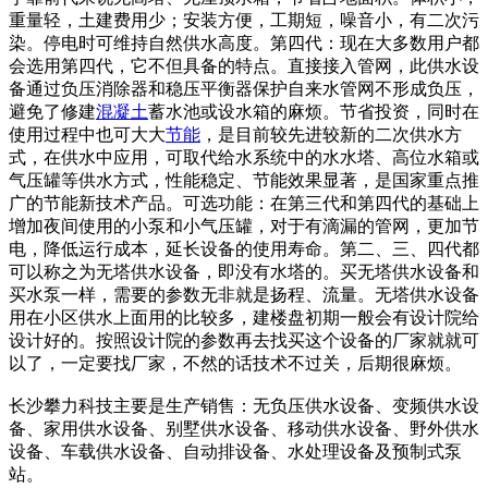
重量轻，土建费用少；安装方便，工期短，噪音小，有二次污
染。停电时可维持自然供水高度。第四代：现在大多数用户都
会选用第四代，它不但具备的特点。直接接入管网，此供水设
备通过负压消除器和稳压平衡器保护自来水管网不形成负压，
避免了修建
混凝土
蓄水池或设水箱的麻烦。节省投资，同时在
使用过程中也可大大
节能
，是目前较先进较新的二次供水方
式，在供水中应用，可取代给水系统中的水水塔、高位水箱或
气压罐等供水方式，性能稳定、节能效果显著，是国家重点推
广的节能新技术产品。可选功能：在第三代和第四代的基础上
增加夜间使用的小泵和小气压罐，对于有滴漏的管网，更加节
电，降低运行成本，延长设备的使用寿命。第二、三、四代都
可以称之为无塔供水设备，即没有水塔的。买无塔供水设备和
买水泵一样，需要的参数无非就是扬程、流量。无塔供水设备
用在小区供水上面用的比较多，建楼盘初期一般会有设计院给
设计好的。按照设计院的参数再去找买这个设备的厂家就就可
以了，一定要找厂家，不然的话技术不过关，后期很麻烦。
长沙攀力科技主要是生产销售：无负压供水设备、变频供水设
备、家用供水设备、别墅供水设备、移动供水设备、野外供水
设备、车载供水设备、自动排设备、水处理设备及预制式泵
站。