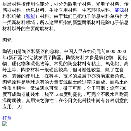
耐磨材料按使用性能分，可分为微电子材料、光电子材料、传
感器材料、信息材料、生物医用材料、生态环境材料、
能源
材
料和机敏（
智能
）材料。由于我们已把电子信息材料单独作为
一类新材料领域，所以这里所指的新型耐磨材料是除电子信息
材料以外的主要耐磨材料。
陶瓷
陶瓷[1]是陶器和瓷器的总称。中国人早在约公元前8000-2000
年(新石器时代)就发明了陶器。陶瓷材料大多是氧化物、氮化
物、硼化物和碳化物等。常见的陶瓷材料有粘土、氧化铝、高
岭土等。陶瓷材料一般硬度较高，但可塑性较差。除了在食
器、装饰的使用上，在科学、技术的发展中亦扮演重要角色。
陶瓷原料是地球原有的大量资源黏土经过淬取而成。而粘土的
性质具韧性，常温遇水可塑，微干可雕，全干可磨；烧至700
度可成陶器能装水；烧至1230度则瓷化，可完全不吸水且耐高
温耐腐蚀。其用法之弹性，在今日文化科技中尚有各种创意的
应用。[2]
打赏