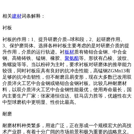
相关
建材
词条解释：
衬板
衬板的作用：1、提升研磨介质--球和段，2、起研磨作用、
3、保护磨筒体。选择各种衬板主要考虑的是对研磨介质的提
升作用，介质的运行轨迹。衬
板材
质有铬钼合金钢、中合金
钢、高铬铸铁、锰钢、橡胶、
聚氨酯
等。形状有凸棱、波纹、
角螺旋等等。当以粉碎为主时，要求衬板对研磨体的推举能力
较强，同时衬板应具有良好的抗冲击性能，高锰钢ZGMn13有
足够的抗冲击韧性，但不耐磨且易变形，现在大多数已改用双
介质淬火工艺中合金钢或铬钼合金钢衬板。比较几种耐磨材
料，以双介质淬火工艺中合金钢性能最优，使用寿命最长，国
内主要生产厂家：张家港恒信达、驻马店力胜等，优越性在大
中型球磨机中更明显、性价比最高。
耐磨
耐磨材料种类繁多，用途广泛，正在形成一个规模宏大的高技
术产业群，有着十分广阔的市场前景和极为重要的战略意义。