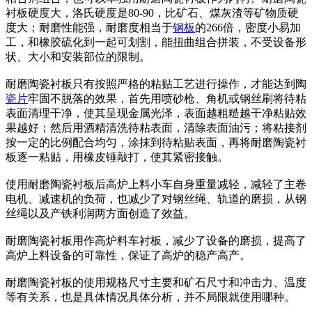
衬板硬度大，洛氏硬度是80-90，比矿石、煤灰渣等矿物质硬
度大；耐磨性能强，耐磨度相当于
钢板
的266倍，密度小易加
工，和橡胶硫化到一起可划割，能扭曲组合拼装，不受设备形
状、大小和安装部位的限制。
耐磨陶瓷衬板只有按照严格的粘贴工艺进行操作，才能达到陶
瓷片
牢固不脱落的效果，首先用喷砂枪、角机或钢丝刷将待粘
表面清理干净，使其呈现金属光泽，表面越粗糙越干净粘贴效
果越好；然后用酒精清洗待粘表面，清除表面油污；将粘接剂
按一定的比例配合均匀，涂抹到待粘贴表面，再将耐磨陶瓷衬
板逐一粘贴，用橡皮锤敲打，使其紧密接触。
使用耐磨陶瓷衬板后高炉上料小车自身重量减轻，减轻了主卷
电机、减速机的负荷，也减少了对钢丝绳、轨道的磨损，从钢
丝绳以及产铁利润两方面创造了效益。
耐磨陶瓷衬板用作高炉料车衬板，减少了设备的磨损，提高了
高炉上料设备的可靠性，保证了高炉的稳产高产。
耐磨陶瓷衬板的使用规格尺寸主要和矿石尺寸和冲击力、温度
等有关系，也是具体情况具体分析，并不局限就使用哪种。