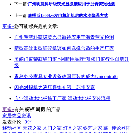
下一篇:
广州明慧科研级荧光显微镜应用于沥青荧光检测
上一篇:
康明斯1300kw发电机组机房的水冷降温方式
更多»
您可能感兴趣的文章:
广州明慧科研级荧光显微镜应用于沥青荧光检测
新型高效重型细碎机该如何选择合适的生产厂家
美阁门窗荣获铝门窗 “创新性品牌”引领门窗行业创新升
级
青岛办公家具专业设备德国原装的威力Unicontrol6
闪光对焊机之液压系统介绍—苏州安嘉
专业运动木地板施工厂家 运动木地板安装流程
更多»
有关
橱柜 厨房
的产品：
家居饰品资讯
发表评论 |
0评
移动社区
天花之家
木门之家
灯具之家
铁艺之家
幕
评论登陆