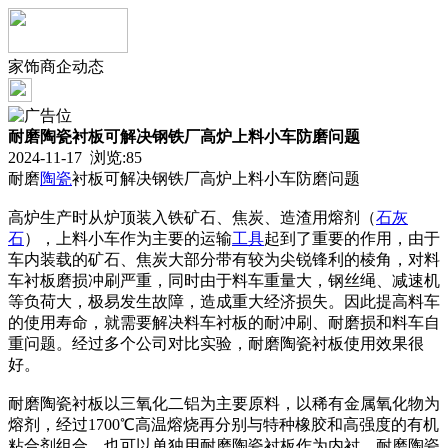
家饰商企动态
耐磨陶瓷衬板可解决钢铁厂高炉上料小车防磨问题
2024-11-17 浏览:
85
耐磨
陶瓷
衬板可解决钢铁厂高炉上料小车防磨问题
高炉生产时从炉顶装入铁矿石、焦炭、造渣用熔剂（
石灰
石
），上料小车作为主要的运输
工具
起到了重要的作用，由于
车内装载的矿石、焦炭大部分带有较为尖锐锋利的棱角，对料
车衬板磨损冲刷严重，同时由于料车重量大，钢丝绳、减速机
等负荷大，极易发生故障，造成重大经济损失。因此提高料车
的使用寿命，就需要解决料车衬板的耐冲刷、耐磨损和料车自
重问题。经过多个公司对比实验，耐磨陶瓷衬板使用效果很
好。
耐磨陶瓷衬板以三氧化二铝为主要原料，以稀有金属氧化物为
熔剂，经过1700℃高温熔烧再分别与特种橡胶和高强度的有机
粘合剂组合，也可以单独用耐磨陶瓷衬板作为内衬。耐磨陶瓷