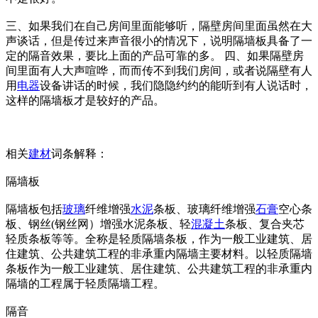
三、如果我们在自己房间里面能够听，隔壁房间里面虽然在大
声谈话，但是传过来声音很小的情况下，说明隔墙板具备了一
定的隔音效果，要比上面的产品可靠的多。 四、如果隔壁房
间里面有人大声喧哗，而而传不到我们房间，或者说隔壁有人
用
电器
设备讲话的时候，我们隐隐约约的能听到有人说话时，
这样的隔墙板才是较好的产品。
相关
建材
词条解释：
隔墙板
隔墙板包括
玻璃
纤维增强
水泥
条板、玻璃纤维增强
石膏
空心条
板、钢丝(钢丝网）增强水泥条板、轻
混凝土
条板、复合夹芯
轻质条板等等。全称是轻质隔墙条板，作为一般工业建筑、居
住建筑、公共建筑工程的非承重内隔墙主要材料。以轻质隔墙
条板作为一般工业建筑、居住建筑、公共建筑工程的非承重内
隔墙的工程属于轻质隔墙工程。
隔音