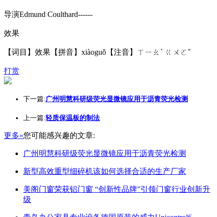
导演Edmund Coulthard------
效果
【词目】效果【拼音】xiàoguǒ【注音】ㄒㄧㄠˋ ㄍㄨㄛˇ
打赏
下一篇:
广州明慧科研级荧光显微镜应用于沥青荧光检测
上一篇:
轻质保温板的制法
更多»
您可能感兴趣的文章:
广州明慧科研级荧光显微镜应用于沥青荧光检测
新型高效重型细碎机该如何选择合适的生产厂家
美阁门窗荣获铝门窗 “创新性品牌”引领门窗行业创新升
级