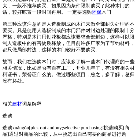
大，一般不推荐购买。如果因为条件限制购买了此种木门的
话，较好晾置一段时间再用。 一定要选购
环保
木门
第三种应该注意的是人造板制成的木门未做全部封边处理的不
要买。凡是使用人造板制成的木门部件对封边处理的限制十分
严格，特别是木门用刨花板都应该要求全部封边，这样可以限
制人造板中的有害物质释放，但目前许多厂家为了节约材料，
都只做局部封边，这样的木门较好不要购买。
故而，我们在选购木门时，应该多了解一些木门代理商的一些
相关情况，比如是否有自有工厂，开业几年了，有没有相关材
料证书，荣誉证什么的。做过哪些项目，总之，多了解，总归
没有坏处。
相关
建材
词条解释：
选购
选购xuǎngòu[pick out andbuy;selective purchasing]挑选购买[商
品]通过对商品的比较，从中挑选出自己需要的商品进行购