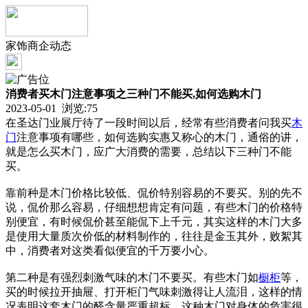
家饰商企动态
消费者买木门注意事项之三种门不能买,如何选购木门
2023-05-01 浏览:
75
在圣达门业展厅待了一段时间以后，经常有些消费者问我买
木
门
注意事项有哪些，如何选购实惠又称心的木门，通俗的讲，
就是怎么买木门，应广大消费的需要，总结以下三种门不能
买。
靠前种是木门价格比较低、侃价特别容易的不要买。别的先不
说，侃价那么容易，仔细想想肯定有问题，有些木门的价格特
别便宜，有时候侃价甚至能侃下上千元，其实这样的木门大多
是使用大量质次价低的材料制作的，往往是金玉其外，败絮其
中，消费者对这类看似便宜的千万要小心。
第二种是有强烈刺激气味的木门不要买。有些木门如
橱柜
等，
买的时候拉开抽屉、打开柜门气味刺激得让人流泪，这样的情
况表明这套木门的醛含量严重超标。这种木门对身体的危害很