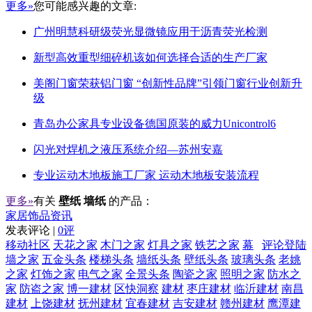
更多»
您可能感兴趣的文章:
广州明慧科研级荧光显微镜应用于沥青荧光检测
新型高效重型细碎机该如何选择合适的生产厂家
美阁门窗荣获铝门窗 “创新性品牌”引领门窗行业创新升
级
青岛办公家具专业设备德国原装的威力Unicontrol6
闪光对焊机之液压系统介绍—苏州安嘉
专业运动木地板施工厂家 运动木地板安装流程
更多»
有关
壁纸 墙纸
的产品：
家居饰品资讯
发表评论 |
0评
移动社区
天花之家
木门之家
灯具之家
铁艺之家
幕
评论登陆
墙之家
五金头条
楼梯头条
墙纸头条
壁纸头条
玻璃头条
老姚
之家
灯饰之家
电气之家
全景头条
陶瓷之家
照明之家
防水之
家
防盗之家
博一建材
区快洞察
建材
枣庄建材
临沂建材
南昌
建材
上饶建材
抚州建材
宜春建材
吉安建材
赣州建材
鹰潭建