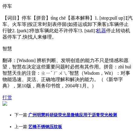
停车
【词目】停车【拼音】tíng chē【基本解释】1. [stop;pull up]∶[汽
车、火车等]按正常时刻表停留(如搭运或卸下乘客);车辆停止
行驶2. [park]∶停放车辆此处不许停车!3. [stall]∶
机器
停止转动机
器停车了,快找人来修理。
智慧
翻译：[Wisdom] 辨析判断、发明创造的能力不只是情感和愿
望，智慧在决定这些重要问题时必然有其作用。拼音：zhì huì
智慧天生的注音：ㄓㄧˋ ㄏㄨㄟˋ智慧（Wisdom，Wit）：对事
物能迅速、灵活、正确地理解和解决的能力。（《新华字
典》，第10版，商务印书馆，2004年1月。）
打赏
下一篇:
广州明慧科研级荧光显微镜应用于沥青荧光检测
上一篇:
艺锋不锈钢压纹板