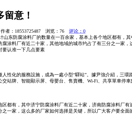
多留意！
者：18553725487 浏览：
76
评论：0
计山东防腐涂料厂的数量在一百余家，基本上各个地区都有，其
防腐涂料厂有近二十家，其他地域的城市约占了有三分之一家，
时要认准一下几点要素
種人性化的服務設施，成為一處小型“驛站”。據尹強介紹，三環
交站牌、智能顯示屏、母嬰台、售賣機、Wi-Fi、共享單車停
地区都有，其中济宁防腐涂料厂有近二十家，济南防腐涂料厂有近
分之一家，这么多的厂家如何选择是关键，所以广大客户要全面