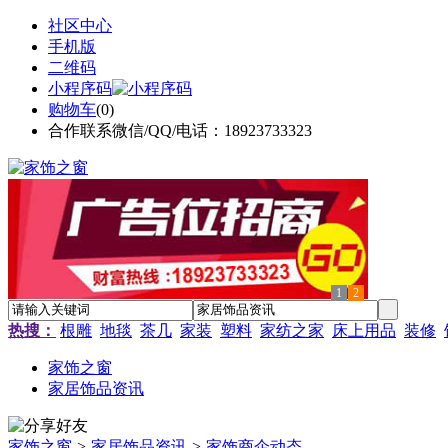
社区中心
手机版
二维码
小程序码
购物车
(
0
)
合作联系微信/QQ/电话：18923733323
1
2
热搜：
根雕
地毯
茶几
家装
塑料
家纺之家
床上用品
装修
家饰之窗
家居饰品资讯
家饰之窗
>
家居饰品资讯
>
家饰商企动态