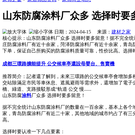
山东防腐涂料厂众多 选择时要
日期：2024-04-15 来源：
建材之家
作
核心提示：山东防腐涂料厂众多 选择时要多留意！据不完全统
庄防腐涂料厂有近十余家，菏泽防腐涂料厂有近十余家，青岛
下单，保证自己所购买的防腐涂料质量可靠，性价比高。选择
成都三環路擴能提升 公交候車亭還設母嬰台、售賣機
推荐简介：記者還了解到，未來三環路的公交候車亭會增加多
交站除滿足市民等車休息、遮風避雨等需求外，還增加了電子公
橋、綠道、支路接駁形成“軌道 公交 慢......
山东防腐
涂料
厂众多 选择时要多留意！
据不完全统计山东防腐涂料厂的数量在一百余家，基本上各个
家，青岛防腐涂料厂有近二十家，其他地域的城市约占了有三
高。
选择时要认准一下几点要素：