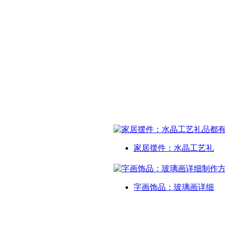
家居摆件：水晶工艺礼
字画饰品：玻璃画详细