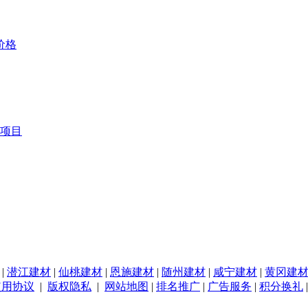
价格
项目
|
潜江建材
|
仙桃建材
|
恩施建材
|
随州建材
|
咸宁建材
|
黄冈建
使用协议
|
版权隐私
|
网站地图
|
排名推广
|
广告服务
|
积分换礼