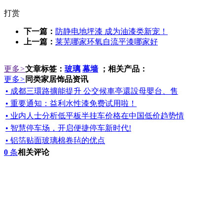
打赏
下一篇：
防静电地坪漆 成为油漆类新宠！
上一篇：
莱芜哪家环氧自流平漆哪家好
更多
>
文章标签：
玻璃
幕墙
；相关产品：
更多
>
同类家居饰品资讯
• 成都三環路擴能提升 公交候車亭還設母嬰台、售
• 重要通知：益利水性漆免费试用啦！
• 业内人士分析低平板半挂车价格在中国低价趋势情
• 智慧停车场，开启便捷停车新时代!
• 铝箔贴面玻璃棉卷毡的优点
0
条
相关评论