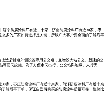
中济宁防腐涂料厂有近二十家，济南防腐涂料厂有近30家，枣
这么多的厂家如何选择是关键，所以广大客户要全面的了解后再
路改造后輔道外側設置專用公交道，並增設大站公交。新建的公
車點等便民設施。為了方便市民出行，公交站與地鐵、人行天
30家，枣庄防腐涂料厂有近十余家，菏泽防腐涂料厂有近十余
的了解后再下单，保证自己所购买的防腐涂料质量可靠，性价比