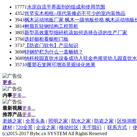
1777
1
水泥自流平界面剂的组成和使用范围
435
2
肖坚实木相框--现代装修必不可少的室内装饰品
394
3
枫木运动地板厂家 枫木一级地板价格 枫木运动地板
381
4
树脂瓦轻钢结构工程简析
380
5
新型高效重型细碎机该如何选择合适的生产厂家
376
6
选好橱柜看橱柜门板
373
7
【防盗门软包】产品知识
369
8
锌钢护栏为什么一直畅销？
368
9
纳科校园直饮水设备成功入驻金色摇篮幼儿园直饮水
357
10
覆塑石笼网可增添景观绿化效果
更多...
内事
更多...
最新视频
更多...
推荐产品
更多...
老姚之家
|
全景头条
|
照明之家
|
防水之家
|
防盗之家
|
区快洞察
建材
|
720全景
|
企业之家
|
移动社区
|
关于我们
|
联系方式
|
(c)2015-2017 Bybc.cn SYSTEM All Rights Reserved