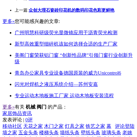
上一篇:
众创大理石瓷砖印花机的数码印花色彩更鲜艳
更多»
您可能感兴趣的文章:
广州明慧科研级荧光显微镜应用于沥青荧光检测
新型高效重型细碎机该如何选择合适的生产厂家
美阁门窗荣获铝门窗 “创新性品牌”引领门窗行业创新升
级
青岛办公家具专业设备德国原装的威力Unicontrol6
闪光对焊机之液压系统介绍—苏州安嘉
专业运动木地板施工厂家 运动木地板安装流程
更多»
有关
机械 阀门
的产品：
家居饰品资讯
发表评论 |
0评
移动社区
天花之家
木门之家
灯具之家
铁艺之家
幕
评论登陆
墙之家
五金头条
楼梯头条
墙纸头条
壁纸头条
玻璃头条
老姚