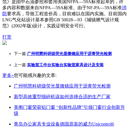
范》是由中石油参照和套用美国NFPA—59A标准起草的，许
多内容和数据来自NFPA—59A标准。由于NF-PA—59A标准
消
防
要求高，导致工程造价高，目前难以在国内实施。目前国内
LNG气化站设计基本参照GB 50028—93《城镇燃气设计规
范》(2002年版)设计，实践证明安全可行。
打赏
下一篇:
广州明慧科研级荧光显微镜应用于沥青荧光检测
上一篇:
实验室工作台实验台实验室家具设计及安装
更多»
您可能感兴趣的文章:
广州明慧科研级荧光显微镜应用于沥青荧光检测
新型高效重型细碎机该如何选择合适的生产厂家
美阁门窗荣获铝门窗 “创新性品牌”引领门窗行业创新升
级
青岛办公家具专业设备德国原装的威力Unicontrol6