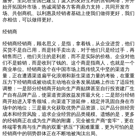
服务。至此在全国已建立了庞大的友好互利的营销网络，并开
始开拓国外市场，热诚渴望各方客商鼎力支持，共同开发市
场、共创商机、以利惠及经销者基础上使我们做得更好，我们
亦相信，可以做得更好。
经销商
经销商经销商，顾名思义，是指，拿着钱，从企业进货，他们
买货不是自己用，而是转手卖出去，对于他们只是经过手，再
销售而已，他们关注的是利差，而不是实际的价格。企业对他
们不是赊销，而是收到了钱的。这个商是指商人，也就是一个
商业单位。经销商这个在中国市场上既传统又中坚的渠道力
量，正在遭遇渠道扁平化浪潮和新生渠道力量的考验，在重重
压力下经销商或被动或主动地在业务发展战略上作出了适应性
调整：一是部分经销商开始向生产商贴牌甚至自行投资建厂生
产自有品牌产品，使渠道资源效益发挥最大化；二是部分经销
商开始进入零售领域，向渠道下游延伸，稳定并巩固自身在市
场中的地位；三是最大化获取优势产品资源，以产品分担经营
成本和经营风险，追求企业经营的品类规模。遗憾的是，更多
的经销商正在成为生产商的附庸，完全被生产商“套牢”，更在
终端零售商与生产商的双重“挤压”下困难重重，更为可怕的是
经销商中的弱势群体正在不断地被淘汰出局。