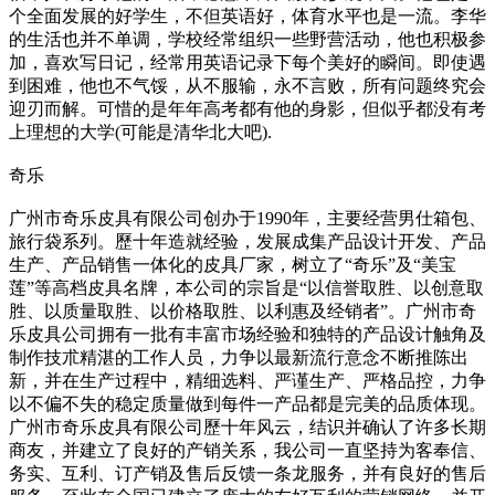
个全面发展的好学生，不但英语好，体育水平也是一流。李华
的生活也并不单调，学校经常组织一些野营活动，他也积极参
加，喜欢写日记，经常用英语记录下每个美好的瞬间。即使遇
到困难，他也不气馁，从不服输，永不言败，所有问题终究会
迎刃而解。可惜的是年年高考都有他的身影，但似乎都没有考
上理想的大学(可能是清华北大吧).
奇乐
广州市奇乐皮具有限公司创办于1990年，主要经营男仕箱包、
旅行袋系列。歷十年造就经验，发展成集产品设计开发、产品
生产、产品销售一体化的皮具厂家，树立了“奇乐”及“美宝
莲”等高档皮具名牌，本公司的宗旨是“以信誉取胜、以创意取
胜、以质量取胜、以价格取胜、以利惠及经销者”。广州市奇
乐皮具公司拥有一批有丰富市场经验和独特的产品设计触角及
制作技朮精湛的工作人员，力争以最新流行意念不断推陈出
新，并在生产过程中，精细选料、严谨生产、严格品控，力争
以不偏不失的稳定质量做到每件一产品都是完美的品质体现。
广州市奇乐皮具有限公司歷十年风云，结识并确认了许多长期
商友，并建立了良好的产销关系，我公司一直坚持为客奉信、
务实、互利、订产销及售后反馈一条龙服务，并有良好的售后