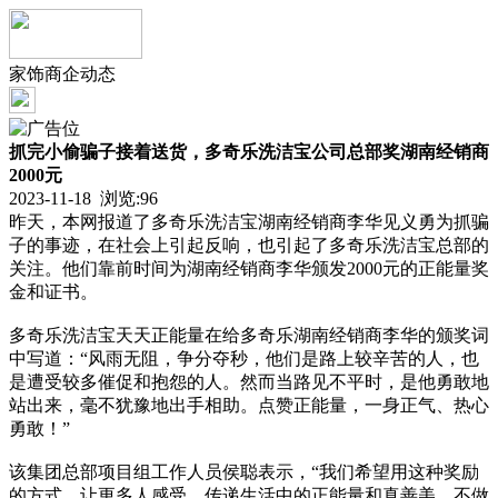
家饰商企动态
抓完小偷骗子接着送货，多奇乐洗洁宝公司总部奖湖南经销商
2000元
2023-11-18 浏览:
96
昨天，本网报道了多奇乐洗洁宝湖南经销商李华见义勇为抓骗
子的事迹，在社会上引起反响，也引起了多奇乐洗洁宝总部的
关注。他们靠前时间为湖南经销商李华颁发2000元的正能量奖
金和证书。
多奇乐洗洁宝天天正能量在给多奇乐湖南经销商李华的颁奖词
中写道：“风雨无阻，争分夺秒，他们是路上较辛苦的人，也
是遭受较多催促和抱怨的人。然而当路见不平时，是他勇敢地
站出来，毫不犹豫地出手相助。点赞正能量，一身正气、热心
勇敢！”
该集团总部项目组工作人员侯聪表示，“我们希望用这种奖励
的方式，让更多人感受、传递生活中的正能量和真善美，不做