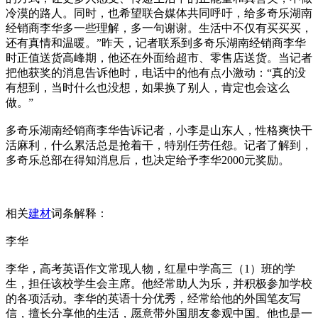
冷漠的路人。同时，也希望联合媒体共同呼吁，给多奇乐湖南
经销商李华多一些理解，多一句谢谢。生活中不仅有买买买，
还有真情和温暖。”昨天，记者联系到多奇乐湖南经销商李华
时正值送货高峰期，他还在外面给超市、零售店送货。当记者
把他获奖的消息告诉他时，电话中的他有点小激动：“真的没
有想到，当时什么也没想，如果换了别人，肯定也会这么
做。”
多奇乐湖南经销商李华告诉记者，小李是山东人，性格爽快干
活麻利，什么累活总是抢着干，特别任劳任怨。记者了解到，
多奇乐总部在得知消息后，也决定给予李华2000元奖励。
相关
建材
词条解释：
李华
李华，高考英语作文常现人物，红星中学高三（1）班的学
生，担任该校学生会主席。他经常助人为乐，并积极参加学校
的各项活动。李华的英语十分优秀，经常给他的外国笔友写
信，擅长分享他的生活，愿意带外国朋友参观中国。他也是一