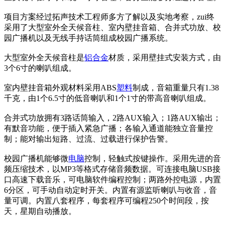
项目方案经过拓声技术工程师多方了解以及实地考察，zui终
采用了大型室外全天候音柱、室内壁挂音箱、合并式功放、校
园广播机以及无线手持话筒组成校园广播系统。
大型室外全天候音柱是
铝合金
材质，采用壁挂式安装方式，由
3个6寸的喇叭组成。
室内壁挂音箱外观材料采用ABS
塑料
制成，音箱重量只有1.38
千克，由1个6.5寸的低音喇叭和1个1寸的带高音喇叭组成。
合并式功放拥有3路话筒输入，2路AUX输入；1路AUX输出；
有默音功能，便于插入紧急广播；各输入通道能独立音量控
制；能对输出短路、过流、过载进行保护告警。
校园广播机能够微
电脑
控制，轻触式按键操作。采用先进的音
频压缩技术，以MP3等格式存储音频数据。可连接电脑USB接
口高速下载音乐，可电脑软件编程控制；两路外控电源，内置
6分区，可手动自动定时开关。内置有源监听喇叭与收音，音
量可调。内置八套程序，每套程序可编程250个时间段，按
天，星期自动播放。