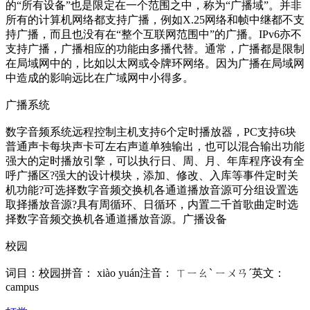
的“所有设备”也是限定在一个范围之中，称为“广播域”。并非
所有的计算机网络都支持广播，例如X.25网络和帧中继都不支
持广播，而且也没有在“整个互联网范围中”的广播。IPv6亦不
支持广播，广播相应的功能由多播代替。通常，广播都是限制
在局域网中的，比如以太网或令牌环网络。因为广播在局域网
中造成的影响远比在广域网中小得多。
广播系统
数字音频系统远程控制主机支持6个定时播放器，PC支持6块
普通声卡每块声卡可左右声道单独输出，也可以混合输出功能
强大的定时播放引擎，可以执行日、周、月、年库程序设有全
呼广播区?强大的设计模块，添加、修改、入库等事件定时关
机功能?可选择数字音频交换机各通道播放音源可分组设置选
取择播放音源?具有周循环、日循环，内置二千首歌曲定时选
择数字音频交换机各通道播放音源。广播设备
校园
词目：校园拼音： xiào yuán注音： ㄒㄧㄠˋ ㄧㄨㄢˊ英文：
campus