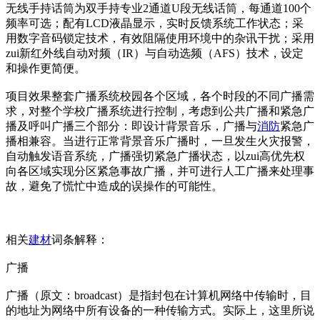
无线手持话筒为双手持专业2通道U段无线话筒，每通道100个
频率可选；配有LCD液晶显示，实时反馈系统工作状态；采
用数字音码锁定技术，有效阻隔使用环境中的杂讯干扰；采用
zui新红外线自动对频（IR）与自动选频（AFS）技术，设定
和操作更简便。
项目效果整套广播系统校园各个区域，各个时段的不同广播需
求，对整个学校广播系统进行控制，考虑到公共广播和紧急广
播及呼叫广播三个部分：即设计背景音乐，广播与
消防
紧急广
播相兼容。当进行正常背景音乐广播时，一旦发生火灾报警，
自动触发语音系统，广播强切紧急广播状态，以zui高优先权
向各区域实现分区紧急事故广播，并可进行人工广播来处理事
故，避免了慌忙中造成的误操作的可能性。
相关
建材
词条解释：
广播
广播（原文：broadcast）是指封包在计算机网络中传输时，目
的地址为网络中所有设备的一种传输方式。实际上，这里所说