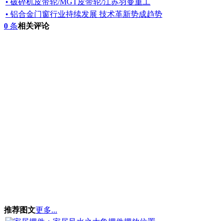
• 破碎机皮带轮/MGT皮带轮/江苏羽曼重工
• 铝合金门窗行业持续发展 技术革新势成趋势
0
条
相关评论
推荐图文
更多...