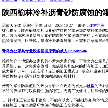
陕西榆林冷补沥青砂防腐蚀的
日期：2023-10-27 来源：
建材之家
作
核心提示：陕西榆林冷补沥青砂防腐蚀的罐底垫层材料传统的
题。陕西榆林华通冷补沥青砂防腐蚀的罐底垫层材料，不管高
热等情况的厂区来说，华通冷补沥青砂施工不需要注意这些环
青岛办公家具专业设备德国原装的威力Unicontrol6
推荐简介：博源办公家具的小尹为大家介绍一下青岛办公家具厂
具系统，在一次夹紧定位后，完成端头和纵向的所有加工，加
成大量的订单，真正实现了先进的加工模式;3，更高的设备利用率：先
陕西榆林冷补沥青砂防腐蚀的罐底垫层材料
传统的罐底防腐使用的热沥青砂正在逐渐的被更为
环保
的冷补
不管高低温都可以保持性质的稳定，无需二次修补，让储罐的
1、针对施工安全要求很高，不能有明火，不能现场加热等情
直接施工，完全满足环境保护和施工安全的要求。