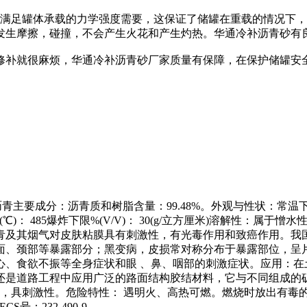
能满足罐体承载的力学强度需要，这保证了储罐在重载的情况下
发生摩擦，碰撞，不会产生火花和产生灼热。华通冷补沥青砂有
修补就很麻烦，华通冷补沥青砂厂家质量有保障，在保护储罐安
煤和石油沥青主要成分：沥青质和树脂含量：99.48%。外观与性状
04.4引燃温度(℃)： 485爆炸下限%(V/V)： 30(g/立方厘米
青及其烟气对皮肤粘膜具有刺激性，有光毒作用和致癌作用。我国
面、颈部等暴露部分；黑变病，皮损常对称分布于暴露部位，呈
心、食欲不振等全身症状和眼 、鼻、咽部的刺激症状。应用：在
还是道路工程中应用广泛的路面结构胶结材料，它与不同组成的
燃，具刺激性。危险特性： 遇明火、高热可燃。燃烧时放出有毒
S号：232-490-9