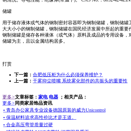
储罐
用于储存液体或气体的钢制密封容器即为钢制储罐，钢制储罐
大大小小的钢制储罐，钢制储罐在国民经济发展中所起的重要
钢制储罐是储存各种液体（或气体）原料及成品的专用设备，
储罐为主，且以金属结构居多。
打赏
下一篇：
合肥低压柜为什么必须保养维护？
上一篇：
干雾抑尘喷嘴 系统雾化部件的共振头的重要性
更多
>
文章标签：
家电
电器
；相关产品：
更多
>
同类家居饰品资讯
• 青岛办公家具专业设备德国原装的威力Unicontrol
• 保温材料追求高性价比才是王道。
• 合金高压弯管质量过硬