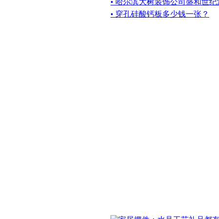
• 哈尔滨大树装饰公司盛和世
• 穿孔硅酸钙板多少钱一张？