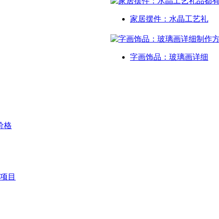
家居摆件：水晶工艺礼
字画饰品：玻璃画详细
价格
项目