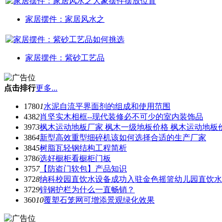
家居摆件：家居风水之
家居摆件：紫砂工艺品
点击排行
更多...
1780
1
水泥自流平界面剂的组成和使用范围
438
2
肖坚实木相框--现代装修必不可少的室内装饰品
397
3
枫木运动地板厂家 枫木一级地板价格 枫木运动地板
386
4
新型高效重型细碎机该如何选择合适的生产厂家
384
5
树脂瓦轻钢结构工程简析
378
6
选好橱柜看橱柜门板
375
7
【防盗门软包】产品知识
372
8
纳科校园直饮水设备成功入驻金色摇篮幼儿园直饮水
372
9
锌钢护栏为什么一直畅销？
360
10
覆塑石笼网可增添景观绿化效果