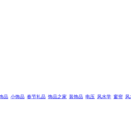
饰品
小饰品
春节礼品
饰品之家
装饰品
电压
风水学
窗帘
风