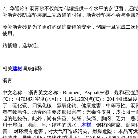
2、华通冷补沥青砂不仅能给储罐提供一个水平的参照面，还
补沥青砂防腐垫层施工完放罐的时候，沥青砂垫层不会与金属
冷补沥青砂是为了更好的保护储罐的安全，储罐一旦完成二次
使用。
路畅通，选华通。
相关
建材
词条解释：
沥青
中文名称： 沥青英文名称：Bitumen、Asphalt来源：
(℃)：<470相对密度(水=1)： 1.15-1.25闪点(℃)： 2
于二硫化碳、四氯化碳、氢氧化钠。健康危害：中等毒性。沥
者有致癌性。沥青的主要皮肤损害有：光毒性皮炎，皮损限于
起的热烧伤。此外，尚有头昏、头胀，头痛、胸闷、乏力、恶
用于屋面、地面、地下结构的防水，
木材
、钢材的防腐。沥青
害： 对环境有危害，对大气可造成污染。燃爆危险： 本品可
钠清洗。导电性能：绝缘体(常温下)。 CAS No.：8052-42-4EINEC