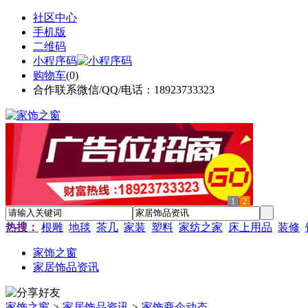
社区中心
手机版
二维码
小程序码
购物车
(
0
)
合作联系微信/QQ/电话：18923733323
1
2
热搜：
根雕
地毯
茶几
家装
塑料
家纺之家
床上用品
装修
家饰之窗
家居饰品资讯
家饰之窗
>
家居饰品资讯
>
家饰商企动态