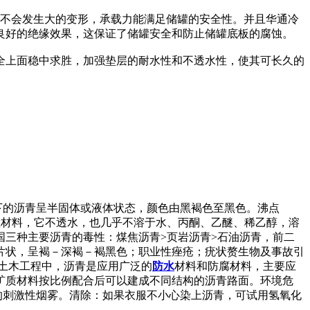
，不会发生大的变形，承载力能满足储罐的安全性。并且华通冷
良好的绝缘效果，这保证了储罐安全和防止储罐底板的腐蚀。
全上面稳中求胜，加强垫层的耐水性和不透水性，使其可长久的
：常温下的沥青呈半固体或液体状态，颜色由黑褐色至黑色。沸点
)溶解性：属于憎水性材料，它不透水，也几乎不溶于水、丙酮、乙醚、稀乙醇，溶
三种主要沥青的毒性：煤焦沥青>页岩沥青>石油沥青，前二
片状，呈褐－深褐－褐黑色；职业性痤疮；疣状赘生物及事故引
土木工程中，沥青是应用广泛的
防水
材料和防腐材料，主要应
矿质材料按比例配合后可以建成不同结构的沥青路面。环境危
的刺激性烟雾。清除：如果衣服不小心染上沥青，可试用氢氧化