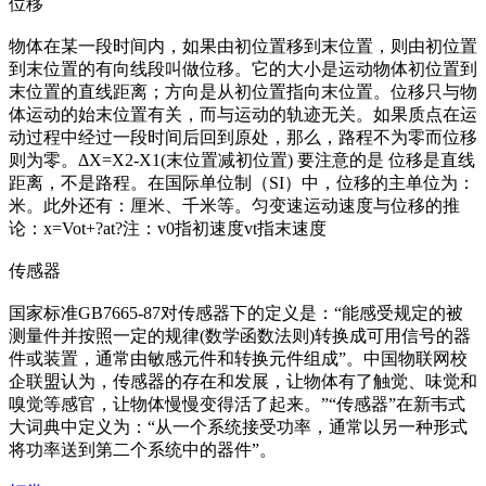
位移
物体在某一段时间内，如果由初位置移到末位置，则由初位置
到末位置的有向线段叫做位移。它的大小是运动物体初位置到
末位置的直线距离；方向是从初位置指向末位置。位移只与物
体运动的始末位置有关，而与运动的轨迹无关。如果质点在运
动过程中经过一段时间后回到原处，那么，路程不为零而位移
则为零。ΔX=X2-X1(末位置减初位置) 要注意的是 位移是直线
距离，不是路程。在国际单位制（SI）中，位移的主单位为：
米。此外还有：厘米、千米等。匀变速运动速度与位移的推
论：x=Vot+?at?注：v0指初速度vt指末速度
传感器
国家标准GB7665-87对传感器下的定义是：“能感受规定的被
测量件并按照一定的规律(数学函数法则)转换成可用信号的器
件或装置，通常由敏感元件和转换元件组成”。中国物联网校
企联盟认为，传感器的存在和发展，让物体有了触觉、味觉和
嗅觉等感官，让物体慢慢变得活了起来。”“传感器”在新韦式
大词典中定义为：“从一个系统接受功率，通常以另一种形式
将功率送到第二个系统中的器件”。