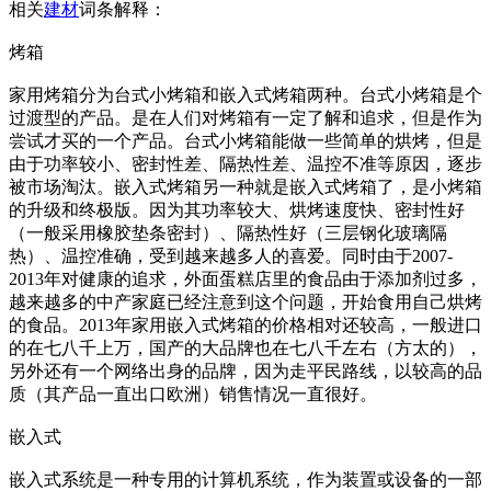
相关
建材
词条解释：
烤箱
家用烤箱分为台式小烤箱和嵌入式烤箱两种。台式小烤箱是个
过渡型的产品。是在人们对烤箱有一定了解和追求，但是作为
尝试才买的一个产品。台式小烤箱能做一些简单的烘烤，但是
由于功率较小、密封性差、隔热性差、温控不准等原因，逐步
被市场淘汰。嵌入式烤箱另一种就是嵌入式烤箱了，是小烤箱
的升级和终极版。因为其功率较大、烘烤速度快、密封性好
（一般采用橡胶垫条密封）、隔热性好（三层钢化玻璃隔
热）、温控准确，受到越来越多人的喜爱。同时由于2007-
2013年对健康的追求，外面蛋糕店里的食品由于添加剂过多，
越来越多的中产家庭已经注意到这个问题，开始食用自己烘烤
的食品。2013年家用嵌入式烤箱的价格相对还较高，一般进口
的在七八千上万，国产的大品牌也在七八千左右（方太的），
另外还有一个网络出身的品牌，因为走平民路线，以较高的品
质（其产品一直出口欧洲）销售情况一直很好。
嵌入式
嵌入式系统是一种专用的计算机系统，作为装置或设备的一部