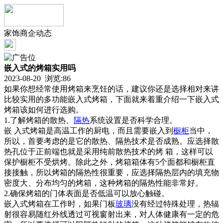
家饰商企动态
嵌入式的烤箱实用吗
2023-08-20 浏览:
86
如果你想经常使用烤箱来烹饪的话，建议你还是选择相对来讲
比较实用的多功能嵌入式烤箱，下面就来着重介绍一下嵌入式
烤箱该如何进行选购。
1.了解烤箱的散热、
隔热
系统设置是否科学合理。
嵌 入式烤箱是高温工作的厨电，而且需要嵌入到
橱柜
当中，
所以，首要考虑的是它的散热、隔热技术是否成熟。应选择散
热孔位于正前端也就是采用纯前散热技术的烤 箱，这样可以
保护橱柜不受烘烤。除此之外，烤箱箱体有5个面都和橱柜直
接接触，所以烤箱的隔热性很重要，应选择隔热层内的填充物
密度大、分布均匀的烤箱，这种烤箱的隔热性能非常好。
2.确保烤箱的门体表面是否低温可以放心触碰。
嵌入式烤箱在工作时，如果门板
玻璃
没有经过特殊处理，热辐
射很容易随红外线透过可视窗射出来，对人体健康有一定的危