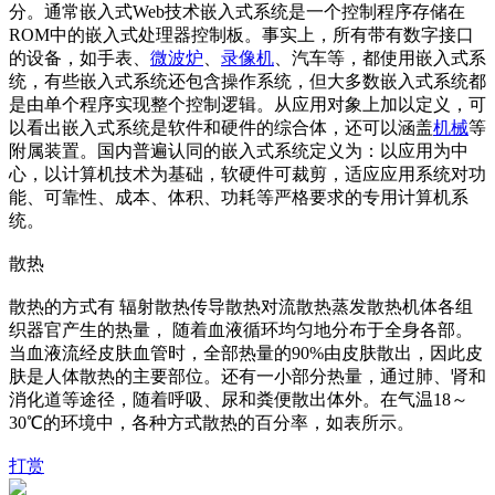
分。通常嵌入式Web技术嵌入式系统是一个控制程序存储在
ROM中的嵌入式处理器控制板。事实上，所有带有数字接口
的设备，如手表、
微波炉
、
录像机
、汽车等，都使用嵌入式系
统，有些嵌入式系统还包含操作系统，但大多数嵌入式系统都
是由单个程序实现整个控制逻辑。从应用对象上加以定义，可
以看出嵌入式系统是软件和硬件的综合体，还可以涵盖
机械
等
附属装置。国内普遍认同的嵌入式系统定义为：以应用为中
心，以计算机技术为基础，软硬件可裁剪，适应应用系统对功
能、可靠性、成本、体积、功耗等严格要求的专用计算机系
统。
散热
散热的方式有 辐射散热传导散热对流散热蒸发散热机体各组
织器官产生的热量， 随着血液循环均匀地分布于全身各部。
当血液流经皮肤血管时，全部热量的90%由皮肤散出，因此皮
肤是人体散热的主要部位。还有一小部分热量，通过肺、肾和
消化道等途径，随着呼吸、尿和粪便散出体外。在气温18～
30℃的环境中，各种方式散热的百分率，如表所示。
打赏