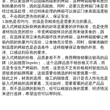
害，所以要选择可以阻隔热辐射的烤箱，这种烤箱能够有效控
制热量的传导，因此提高能效。同时，还要注意烤箱门体是否
经过低温处理，经过特殊处理的烤箱可以保证门体表面温度较
低，不会因此烫伤你的家人，保证安全。
3.加热是否均匀、控温是否精准也是需要关注的重点。
嵌入式烤箱实际烘烤效果的好坏是重要的评判标准，也是使用
者特别在意的部分，毕竟烤箱较终目的是用来做美食的，因
此，应选择采用立体热风循环技术的烤箱，这种烤箱能够让烤
箱内部的热量均匀流动，让食物充分受热，同时，能够准确控
制温度的烤箱也是必选条件，这样能够保证食物的外形、色
泽、口感达到应有的要求。
嵌入式烤箱的价格、品质参差不齐，推荐网络销量比较高的品
牌（比如德普Depelec），这个品牌品质不错价格又不高，而
且是专业生产烤箱的。当然，这里也不乏有价格相对较低但品
质较差的贴牌商家，这就需要你挑选的时候更慎重一些。
除此之外，材质的选用、做工的细致度、设计是否人性化也是
嵌入式烤箱的选择要素，无论如何，需要看重的还是产品品
质，而不是品牌的影响力，你可以根据自身的需要、经济情况
来进行选择，希望这些可以帮到你。