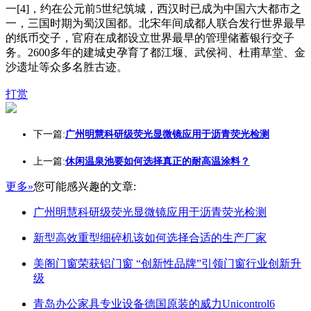
一[4]，约在公元前5世纪筑城，西汉时已成为中国六大都市之
一，三国时期为蜀汉国都。北宋年间成都人联合发行世界最早
的纸币交子，官府在成都设立世界最早的管理储蓄银行交子
务。2600多年的建城史孕育了都江堰、武侯祠、杜甫草堂、金
沙遗址等众多名胜古迹。
打赏
下一篇:
广州明慧科研级荧光显微镜应用于沥青荧光检测
上一篇:
休闲温泉池要如何选择真正的耐高温涂料？
更多»
您可能感兴趣的文章:
广州明慧科研级荧光显微镜应用于沥青荧光检测
新型高效重型细碎机该如何选择合适的生产厂家
美阁门窗荣获铝门窗 “创新性品牌”引领门窗行业创新升
级
青岛办公家具专业设备德国原装的威力Unicontrol6