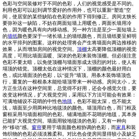
色彩与空间装修对于不同的色彩，人们的视觉感受是不同的。
利用色彩可以起到调节爱好的作用外，也可以重新“塑造”空
间，使居室的某些缺陷在色彩的作用下得到修正。房间太狭长
要弥补这一缺陷，不妨在两面短墙上用暖色，两面长墙用冷
色，因为暖色具有向内移动感。另一种方法是至少一面短墙上
的
墙纸
颜色要深于一堵长墙上的墙纸颜色，而且墙纸要呈鲜明
的水平排列的图案。这样的处理将会产生将墙面向两边推移的
效果，从而增加房间的视觉空间。
顶棚
太高要降低顶棚的视觉
高度，可用比墙面温暖、深浓的色彩来装饰顶棚。但必须注意
色彩不要太暗，以免使顶棚与墙面形成太强烈的对比，使人有
塌顶的错觉。顶棚太低在这种情况下，顶棚的颜色最好用白
色，或比墙面淡的色彩，以“提升”墙顶。用条木装饰墙顶也
行，重复的一根根条木能给墙顶带来一种动感。房间太小，太
方正生活在这种空间里，总觉得不好用，还会令感觉欠佳，要
改变这种情况，扩大视觉空间，采用以下方法可能会有效果：
可满地铺设不花哨的中性色
地毯
，色彩不能太深，也不能太
浅，墙面至少用两种比地毯淡的颜色。墙顶用白色，而门框及
窗框采用与墙面相同的色彩。铺满地面不花哨的地毯，其本身
已能扩大视觉空间。墙面用较地毯淡的色彩，又有一种向
外“移动”感。
窗帘
要用于墙面颜色相协调的色彩，而
家具
和装
饰织物的色彩必须淡雅柔和。对比色会使房间显得较小及缺乏