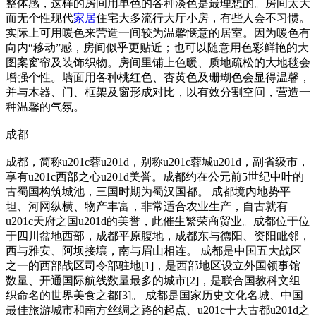
整体感，这样的房间用单色的各种淡色是最理想的。房间太大
而无个性现代
家居
住宅大多流行大厅小房，有些人会不习惯。
实际上可用暖色来营造一间较为温馨惬意的居室。因为暖色有
向内“移动”感，房间似乎更贴近；也可以随意用色彩鲜艳的大
图案窗帘及装饰织物。房间里铺上色暖、质地疏松的大地毯会
增强个性。墙面用各种桃红色、杏黄色及珊瑚色会显得温馨，
并与木器、门、框架及窗形成对比，以有效分割空间，营造一
种温馨的气氛。
成都
成都，简称u201c蓉u201d，别称u201c蓉城u201d，副省级市，
享有u201c西部之心u201d美誉。成都约在公元前5世纪中叶的
古蜀国构筑城池，三国时期为蜀汉国都。 成都境内地势平
坦、河网纵横、物产丰富，非常适合农业生产，自古就有
u201c天府之国u201d的美誉，此催生繁荣商贸业。成都位于位
于四川盆地西部，成都平原腹地，成都东与德阳、资阳毗邻，
西与雅安、阿坝接壤，南与眉山相连。 成都是中国五大战区
之一的西部战区司令部驻地[1]，是西部地区设立外国领事馆
数量、开通国际航线数量最多的城市[2]，是联合国教科文组
织命名的世界美食之都[3]。 成都是国家历史文化名城、中国
最佳旅游城市和南方丝绸之路的起点、u201c十大古都u201d之