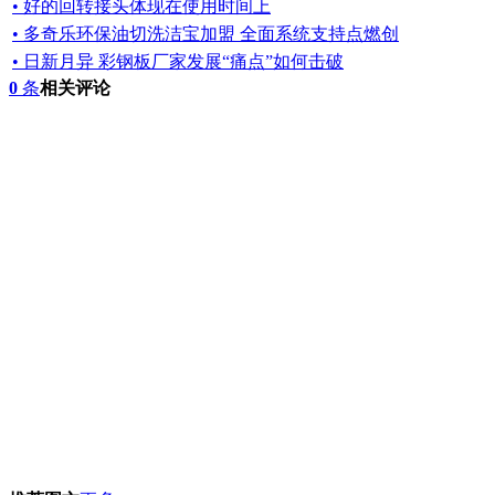
• 好的回转接头体现在使用时间上
• 多奇乐环保油切洗洁宝加盟 全面系统支持点燃创
• 日新月异 彩钢板厂家发展“痛点”如何击破
0
条
相关评论