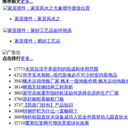
推荐图文
更多...
家居摆件：家居风水之
家居摆件：紫砂工艺品
点击排行
更多...
1777
1
水泥自流平界面剂的组成和使用范围
435
2
肖坚实木相框--现代装修必不可少的室内装饰品
394
3
枫木运动地板厂家 枫木一级地板价格 枫木运动地板
381
4
树脂瓦轻钢结构工程简析
380
5
新型高效重型细碎机该如何选择合适的生产厂家
376
6
选好橱柜看橱柜门板
373
7
【防盗门软包】产品知识
369
8
锌钢护栏为什么一直畅销？
368
9
纳科校园直饮水设备成功入驻金色摇篮幼儿园直饮水
357
10
覆塑石笼网可增添景观绿化效果