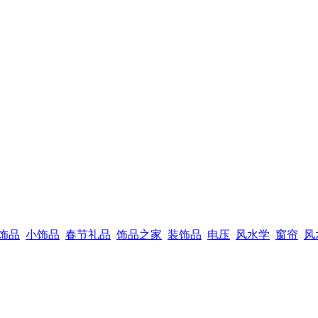
饰品
小饰品
春节礼品
饰品之家
装饰品
电压
风水学
窗帘
风