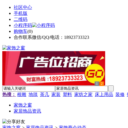
社区中心
手机版
二维码
小程序码
购物车
(
0
)
合作联系微信/QQ/电话：18923733323
1
2
热搜：
根雕
地毯
茶几
家装
塑料
家纺之家
床上用品
装修
家饰之窗
家居饰品资讯
家饰之窗
>
家居饰品资讯
>
家饰商企动态