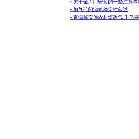
• 关于金库门安装的一些注意事
• 加气砖的浇筑稳定性叙述
• 京津冀实施农村煤改气 千亿