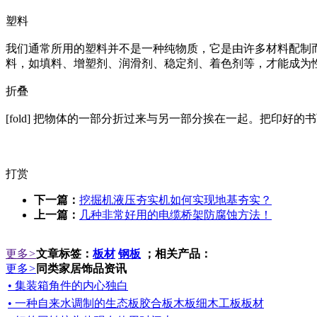
塑料
我们通常所用的塑料并不是一种纯物质，它是由许多材料配制
料，如填料、增塑剂、润滑剂、稳定剂、着色剂等，才能成为
折叠
[fold] 把物体的一部分折过来与另一部分挨在一起。把印好
打赏
下一篇：
挖掘机液压夯实机如何实现地基夯实？
上一篇：
几种非常好用的电缆桥架防腐蚀方法！
更多
>
文章标签：
板材
钢板
；相关产品：
更多
>
同类家居饰品资讯
• 集装箱角件的内心独白
• 一种自来水调制的生态板胶合板木板细木工板板材