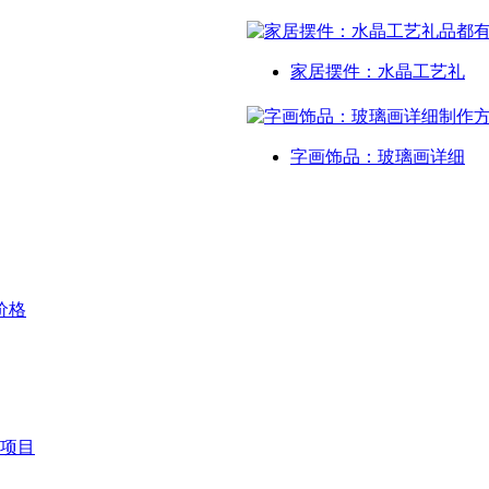
家居摆件：水晶工艺礼
字画饰品：玻璃画详细
价格
项目