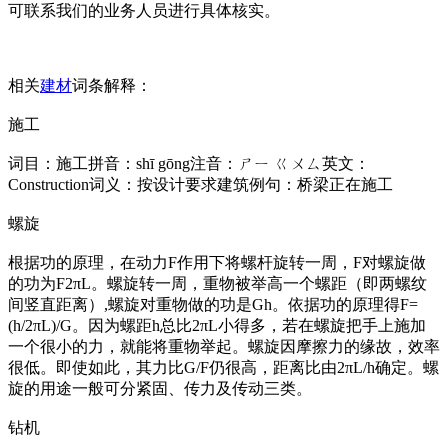
可联系我们的业务人员进行具体核实。
相关
建材
词条解释：
施工
词目：施工拼音：shī gōng注音：ㄕㄧ ㄍㄨㄙ英文：
Construction词义：按设计要求建筑例句：桥梁正在施工
螺旋
根据功的原理，在动力F作用下将螺杆旋转一周，F对螺旋做
的功为F2πL。螺旋转一周，重物被举高一个螺距（即两螺纹
间竖直距离）,螺旋对重物做的功是Gh。依据功的原理得F=
(h/2πL)/G。因为螺距h总比2πL小得多，若在螺旋把手上施加
一个很小的力，就能将重物举起。螺旋因摩擦力的缘故，效率
很低。即使如此，其力比G/F仍很高，距离比由2πL/h确定。螺
旋的用途一般可分紧固、传力及传动三类。
钻机