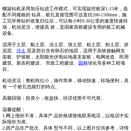
螺旋钻机采用加压钻进工作模式，可实现旋挖桩深1-15米，选
配不同规格的 钻具，桩孔直接范围可达直径200-1500mm，施
工完毕将钻杆收复归位后，可以每小时0-30公里的速度快速转
场，机动灵活，便捷高 效，是国家高铁建设专用的桩工机械
设备。
适用于土层、黏土层、冻土层、填土层、粘土层、粉土层、淤
泥层、
沙土
层及部分含有卵石的地层，适用于高铁接触网支
架桩、护坡桩，太阳能光伏电站地基支架桩，电网改造、民用
建筑、新农村建设、 市政工程建设、
园林
绿化等多种工程项
目。
机动灵活：整机吨位小，操作简单，移动快速，转场便利，具
有 一个桩孔也能打的特点。
高额回报：投资小，收益快，经济优势不可代替。
温馨提醒：
1.网上报价不准，具体产 品价格请致电联系电话，以电话中实
际报价为准。
2.因产品生产批次、具体 型号不同，以上图片仅供参考，详情