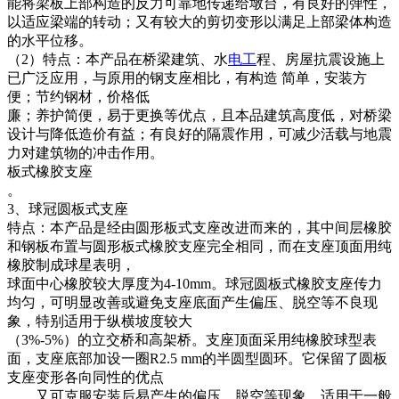
能将梁板上部构造的反力可靠地传递给墩台，有良好的弹性，
以适应梁端的转动；又有较大的剪切变形以满足上部梁体构造
的水平位移。
（2）特点：本产品在桥梁建筑、水
电工
程、房屋抗震设施上
已广泛应用，与原用的钢支座相比，有构造 简单，安装方
便；节约钢材，价格低
廉；养护简便，易于更换等优点，且本品建筑高度低，对桥梁
设计与降低造价有益；有良好的隔震作用，可减少活载与地震
力对建筑物的冲击作用。
板式橡胶支座
。
3、球冠圆板式支座
特点：本产品是经由圆形板式支座改进而来的，其中间层橡胶
和钢板布置与圆形板式橡胶支座完全相同，而在支座顶面用纯
橡胶制成球星表明，
球面中心橡胶较大厚度为4-10mm。球冠圆板式橡胶支座传力
均匀，可明显改善或避免支座底面产生偏压、脱空等不良现
象，特别适用于纵横坡度较大
（3%-5%）的立交桥和高架桥。支座顶面采用纯橡胶球型表
面，支座底部加设一圈R2.5 mm的半圆型圆环。它保留了圆板
支座变形各向同性的优点
、，又可克服安装后易产生的偏压、脱空等现象，适用于一般