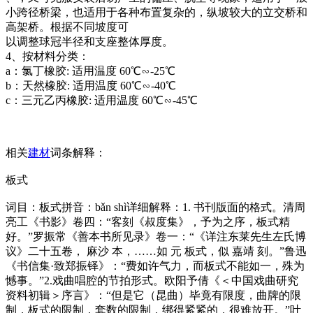
小跨径桥梁，也适用于各种布置复杂的，纵坡较大的立交桥和
高架桥。根据不同坡度可
以调整球冠半径和支座整体厚度。
4、按材料分类：
a：氯丁橡胶: 适用温度 60℃∽-25℃
b：天然橡胶: 适用温度 60℃∽-40℃
c：三元乙丙橡胶: 适用温度 60℃∽-45℃
相关
建材
词条解释：
板式
词目：板式拼音：bǎn shì详细解释：1. 书刊版面的格式。清周
亮工《书影》卷四：“客刻《叔度集》，予为之序，板式精
好。”罗振常《善本书所见录》卷一：“《详注东莱先生左氏博
议》二十五卷， 麻沙 本，……如 元 板式，似 嘉靖 刻。”鲁迅
《书信集·致郑振铎》：“费如许气力，而板式不能如一，殊为
憾事。”2.戏曲唱腔的节拍形式。欧阳予倩《＜中国戏曲研究
资料初辑＞序言》：“但是它（昆曲）毕竟有限度，曲牌的限
制，板式的限制，套数的限制，绑得紧紧的，很难放开。”叶