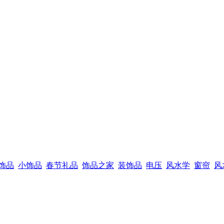
饰品
小饰品
春节礼品
饰品之家
装饰品
电压
风水学
窗帘
风