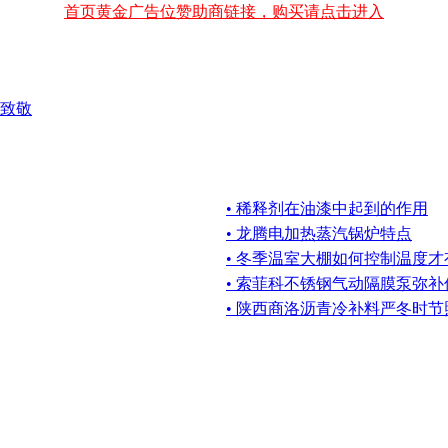
首页黄金广告位赞助商链接，购买请点击进入
致敬
• 稀释剂在油漆中起到的作用
• 龙腾电加热蒸汽锅炉特点
• 冬季温室大棚如何控制温度
• 索菲科不锈钢气动隔膜泵弥
• 陕西商洛沥青冷补料严冬时