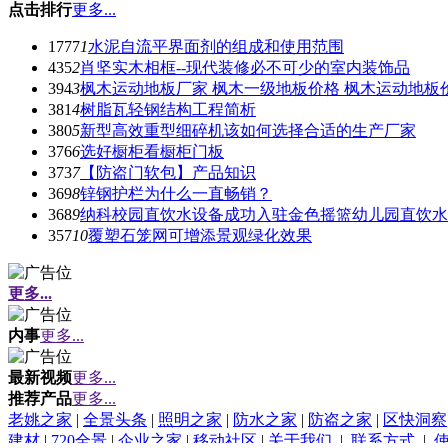
点击排行
更多...
1777
1
水泥自流平界面剂的组成和使用范围
435
2
肖坚实木相框--现代装修必不可少的室内装饰品
394
3
枫木运动地板厂家 枫木一级地板价格 枫木运动地板
381
4
树脂瓦轻钢结构工程简析
380
5
新型高效重型细碎机该如何选择合适的生产厂家
376
6
选好橱柜看橱柜门板
373
7
【防盗门软包】产品知识
369
8
锌钢护栏为什么一直畅销？
368
9
纳科校园直饮水设备成功入驻金色摇篮幼儿园直饮水
357
10
覆塑石笼网可增添景观绿化效果
更多...
内事
更多...
最新视频
更多...
推荐产品
更多...
老姚之家
|
全景头条
|
照明之家
|
防水之家
|
防盗之家
|
区快洞察
建材
|
720全景
|
企业之家
|
移动社区
|
关于我们
|
联系方式
|