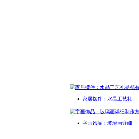
家居摆件：水晶工艺礼
字画饰品：玻璃画详细