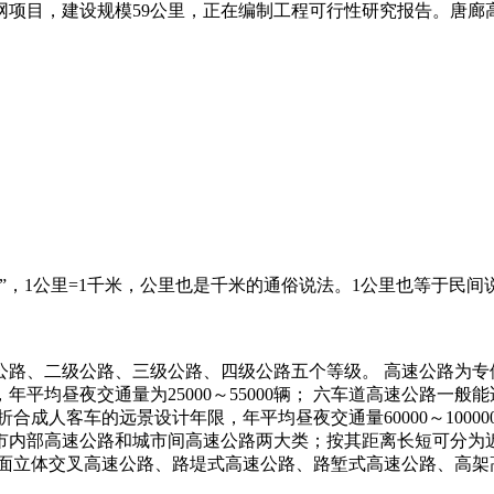
项目，建设规模59公里，正在编制工程可行性研究报告。唐廊
”，1公里=1千米，公里也是千米的通俗说法。1公里也等于民间
路、二级公路、三级公路、四级公路五个等级。 高速公路为专
平均昼夜交通量为25000～55000辆； 六车道高速公路一
汽车折合成人客车的远景设计年限，年平均昼夜交通量60000～10
高速公路和城市间高速公路两大类；按其距离长短可分为近程高速公
：平面立体交叉高速公路、路堤式高速公路、路堑式高速公路、高