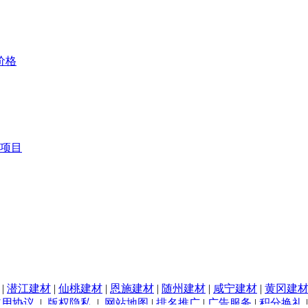
价格
项目
|
潜江建材
|
仙桃建材
|
恩施建材
|
随州建材
|
咸宁建材
|
黄冈建
使用协议
|
版权隐私
|
网站地图
|
排名推广
|
广告服务
|
积分换礼