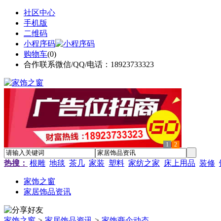
社区中心
手机版
二维码
小程序码
购物车
(
0
)
合作联系微信/QQ/电话：18923733323
1
2
热搜：
根雕
地毯
茶几
家装
塑料
家纺之家
床上用品
装修
家饰之窗
家居饰品资讯
家饰之窗
>
家居饰品资讯
>
家饰商企动态