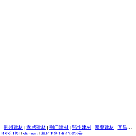
材
|
荆州建材
|
孝感建材
|
荆门建材
|
鄂州建材
|
襄樊建材
|
宜昌建材
|
RSS订阅
|
sitemap
|
粤ICP备14017808号