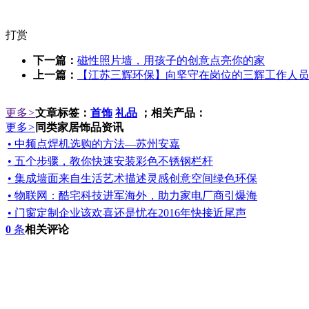
打赏
下一篇：
磁性照片墙，用孩子的创意点亮你的家
上一篇：
【江苏三辉环保】向坚守在岗位的三辉工作人员
更多
>
文章标签：
首饰
礼品
；相关产品：
更多
>
同类家居饰品资讯
• 中频点焊机选购的方法—苏州安嘉
• 五个步骤，教你快速安装彩色不锈钢栏杆
• 集成墙面来自生活艺术描述灵感创意空间绿色环保
• 物联网：酷宅科技进军海外，助力家电厂商引爆海
• 门窗定制企业该欢喜还是忧在2016年快接近尾声
0
条
相关评论