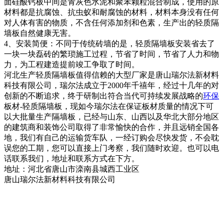
面硅酸钙板中间是青灰色水泥和聚苯颗粒混合制成，使用的原
材料都是抗腐蚀、抗虫蚁和耐腐蚀的材料，材料本身没有任何
对人体有害的物质，不含任何添加剂和色素，生产出的轻质隔
墙板自然健康无害。
4、安装简便：不同于传统砖墙的是，轻质隔墙板安装省去了
一块一块磊砖的繁琐施工过程，节省了时间，节省了人力和物
力，为工程建造提前竣工争取了时间。
河北生产轻质隔墙板值得信赖的大型厂家是唐山瑞尔法新材料
科技有限公司，瑞尔法成立于2000年千禧年，经过十几年的对
创新的不断追求，终于研制出符合当代可持续发展战略的
环保
板材-轻质隔墙板，现如今瑞尔法在保证板材质量的情况下可
以大批量生产隔墙板，已经与山东、山西以及华北大部分地区
的建筑商和装饰公司取得了非常愉快的合作，并且远销全国各
地，我们有自己的运输货车队，一经订购会尽快发货，不会耽
误您的工期，您可以直接上门考察，我们随时欢迎。也可以电
话联系我们，地址和联系方式在下方。
地址：河北省唐山市滦南县城西工业区
唐山瑞尔法新材料科技有限公司