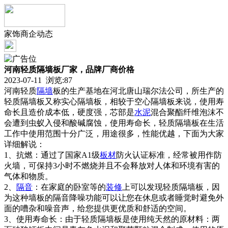
家饰商企动态
河南轻质隔墙板厂家，品牌厂商价格
2023-07-11 浏览:
87
河南轻质
隔墙
板的生产基地在河北唐山瑞尔法公司，所生产的
轻质隔墙板又称实心隔墙板，相较于空心隔墙板来说，使用寿
命长且造价成本低，硬度强，芯部是
水泥
混合聚酯纤维泡沫不
会遭到虫蚁入侵和酸碱腐蚀，使用寿命长，轻质隔墙板在生活
工作中使用范围十分广泛，用途很多，性能优越，下面为大家
详细解说：
1、抗燃：通过了国家A1级
板材
防火认证标准，经常被用作防
火墙，可保持3小时不燃烧并且不会释放对人体和环境有害的
气体和物质。
2、
隔音
：在家庭的卧室等的
装修
上可以发现轻质隔墙板，因
为这种墙板的隔音降噪功能可以让您在休息或者睡觉时避免外
面的嘈杂和噪音声，给您提供更优质和舒适的空间。
3、使用寿命长：由于轻质隔墙板是使用纯天然的原材料：两