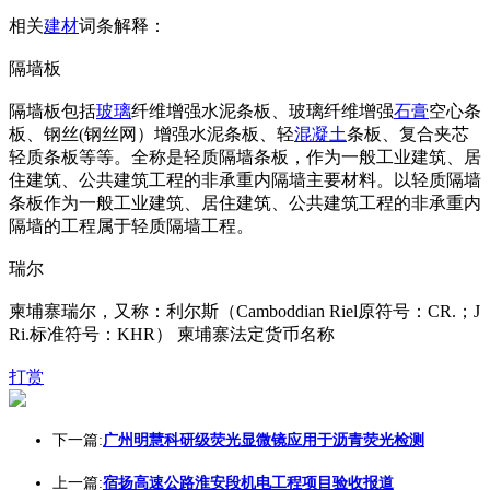
相关
建材
词条解释：
隔墙板
隔墙板包括
玻璃
纤维增强水泥条板、玻璃纤维增强
石膏
空心条
板、钢丝(钢丝网）增强水泥条板、轻
混凝土
条板、复合夹芯
轻质条板等等。全称是轻质隔墙条板，作为一般工业建筑、居
住建筑、公共建筑工程的非承重内隔墙主要材料。以轻质隔墙
条板作为一般工业建筑、居住建筑、公共建筑工程的非承重内
隔墙的工程属于轻质隔墙工程。
瑞尔
柬埔寨瑞尔，又称：利尔斯（Camboddian Riel原符号：CR.；J
Ri.标准符号：KHR） 柬埔寨法定货币名称
打赏
下一篇:
广州明慧科研级荧光显微镜应用于沥青荧光检测
上一篇:
宿扬高速公路淮安段机电工程项目验收报道