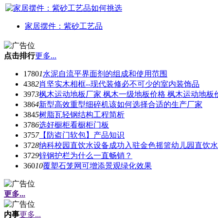
家居摆件：紫砂工艺品
点击排行
更多...
1780
1
水泥自流平界面剂的组成和使用范围
438
2
肖坚实木相框--现代装修必不可少的室内装饰品
397
3
枫木运动地板厂家 枫木一级地板价格 枫木运动地板
386
4
新型高效重型细碎机该如何选择合适的生产厂家
384
5
树脂瓦轻钢结构工程简析
378
6
选好橱柜看橱柜门板
375
7
【防盗门软包】产品知识
372
8
纳科校园直饮水设备成功入驻金色摇篮幼儿园直饮水
372
9
锌钢护栏为什么一直畅销？
360
10
覆塑石笼网可增添景观绿化效果
更多...
内事
更多...