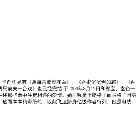
趣。当前作品有《薄荷荼蘼梨花白》、《香蜜沉沉烬如霜》、《两
夫一台戏》也已经完结.于2009年8月15日和靡宝、玄色一
讲述那些命中注定相遇的爱情。她自称是个爬格子而被格子附身
，然而本本精彩绝伦，以此飞速跻身亿级作者行列。她是电线