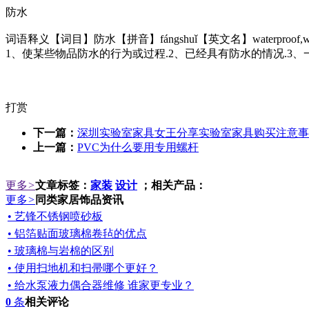
防水
词语释义【词目】防水【拼音】fángshuǐ【英文名】waterpro
1、使某些物品防水的行为或过程.2、已经具有防水的情况.3
打赏
下一篇：
深圳实验室家具女王分享实验室家具购买注意事
上一篇：
PVC为什么要用专用螺杆
更多
>
文章标签：
家装
设计
；相关产品：
更多
>
同类家居饰品资讯
• 艺锋不锈钢喷砂板
• 铝箔贴面玻璃棉卷毡的优点
• 玻璃棉与岩棉的区别
• 使用扫地机和扫帚哪个更好？
• 给水泵液力偶合器维修 谁家更专业？
0
条
相关评论