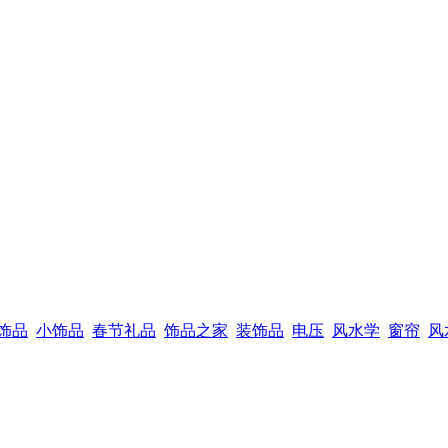
饰品
小饰品
春节礼品
饰品之家
装饰品
电压
风水学
窗帘
风