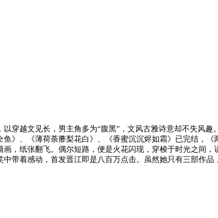
，以穿越文见长，男主角多为“腹黑”，文风古雅诗意却不失风
鱼》、《薄荷荼蘼梨花白》、《香蜜沉沉烬如霜》已完结，《两只前
墙画，纸张翻飞。偶尔短路，便是火花闪现，穿梭于时光之间，
笑中带着感动，首发晋江即是八百万点击。虽然她只有三部作品