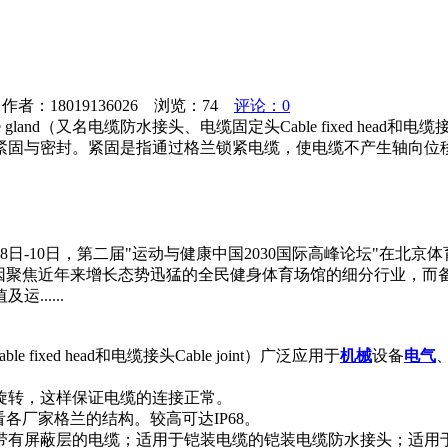
者：18019136026 浏览：
74
评论：0
e gland（又名电缆防水接头、电缆固定头Cable fixed head
紧固与密封。紧固是指通过格兰锁紧电缆，使电缆不产生轴向位移
8日-10日，第二届"运动与健康中国2030国际高峰论坛"在
，因聚焦近年来增长态势迅猛的全民健身体育场馆的细分行业，而
.....
fixed head和电缆接头Cable joint）广泛应用于
机械
设备
电气
旋转，这样保证电缆的连接正常。
各厂家格兰的结构。较高可达IP68。
带有屏蔽层的电缆；适用于铠装电缆的铠装电缆防水接头；适用