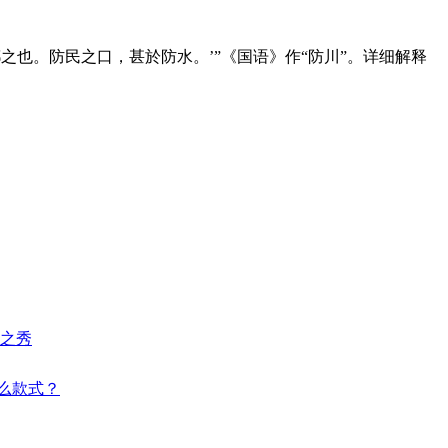
公曰：‘是鄣之也。防民之口，甚於防水。’”《国语》作“防川”。详细解释
起之秀
什么款式？