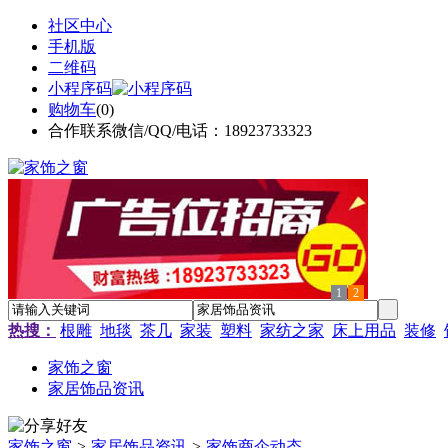
社区中心
手机版
二维码
小程序码
购物车
(
0
)
合作联系微信/QQ/电话：18923733323
1
2
热搜：
根雕
地毯
茶几
家装
塑料
家纺之家
床上用品
装修
家饰之窗
家居饰品资讯
家饰之窗
>
家居饰品资讯
>
家饰商企动态