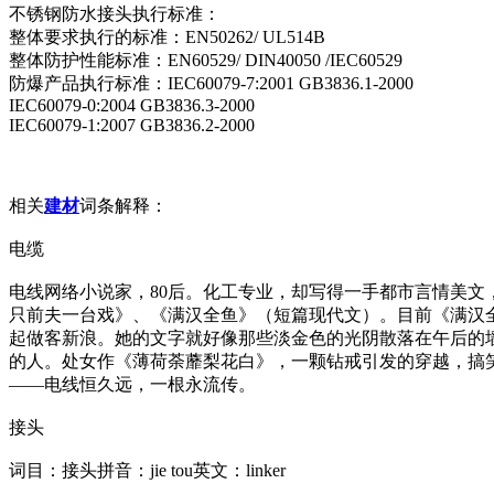
不锈钢防水接头执行标准：
整体要求执行的标准：EN50262/ UL514B
整体防护性能标准：EN60529/ DIN40050 /IEC60529
防爆产品执行标准：IEC60079-7:2001 GB3836.1-2000
IEC60079-0:2004 GB3836.3-2000
IEC60079-1:2007 GB3836.2-2000
相关
建材
词条解释：
电缆
电线网络小说家，80后。化工专业，却写得一手都市言情美文
只前夫一台戏》、《满汉全鱼》（短篇现代文）。目前《满汉全
起做客新浪。她的文字就好像那些淡金色的光阴散落在午后的
的人。处女作《薄荷荼蘼梨花白》，一颗钻戒引发的穿越，搞
——电线恒久远，一根永流传。
接头
词目：接头拼音：jie tou英文：l
inker