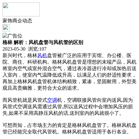
家饰商企动态
格林 解析：风机盘管与风机管的区别
2023-05-30 浏览:
107
新兴时代，格林
风机
盘管被广泛的应用于宾馆、办公楼、医
院、商住、科研机构。格林风机盘管是理想的末端产品，风机
将室内空气或室外混合空气，通过表冷器进行冷却或加热后送
入室内，使室内气温降低或升高，以满足人们的舒适性要求，
再加上格林风机盘管机体结构精致，紧凑，坚固耐用，外型美
观且高贵幽雅，更符合大众的追求。
而风管机就是风管式
空调
机，空调联接风管向室内送风,因为
风管式空调送风需通过风管,所以送风过程中会增加风压的损
失,如果不采用高静压风机的话,送到室内的风就很小了。
可想而知，占市场主力的肯定是格林风机盘管了。格林风机盘
管已经能完全取代风管机。格林风机盘管适用于各行各业。