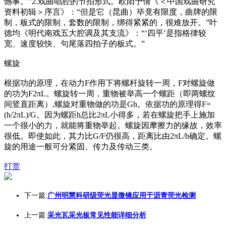
憾事。”2.戏曲唱腔的节拍形式。欧阳予倩《＜中国戏曲研究
资料初辑＞序言》：“但是它（昆曲）毕竟有限度，曲牌的限
制，板式的限制，套数的限制，绑得紧紧的，很难放开。”叶
德均《明代南戏五大腔调及其支流》：“‘四平’是指格律较
宽、速度较快、句尾落四拍子的板式。”
螺旋
根据功的原理，在动力F作用下将螺杆旋转一周，F对螺旋做
的功为F2πL。螺旋转一周，重物被举高一个螺距（即两螺纹
间竖直距离）,螺旋对重物做的功是Gh。依据功的原理得F=
(h/2πL)/G。因为螺距h总比2πL小得多，若在螺旋把手上施加
一个很小的力，就能将重物举起。螺旋因摩擦力的缘故，效率
很低。即使如此，其力比G/F仍很高，距离比由2πL/h确定。螺
旋的用途一般可分紧固、传力及传动三类。
打赏
下一篇:
广州明慧科研级荧光显微镜应用于沥青荧光检测
上一篇:
采光瓦采光板常见性能详细分析