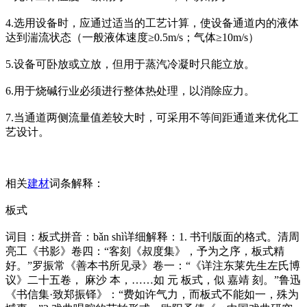
4.选用设备时，应通过适当的工艺计算，使设备通道内的液体
达到湍流状态（一般液体速度≥0.5m/s；气体≥10m/s）
5.设备可卧放或立放，但用于蒸汽冷凝时只能立放。
6.用于烧碱行业必须进行整体热处理，以消除应力。
7.当通道两侧流量值差较大时，可采用不等间距通道来优化工
艺设计。
相关
建材
词条解释：
板式
词目：板式拼音：bǎn shì详细解释：1. 书刊版面的格式。清周
亮工《书影》卷四：“客刻《叔度集》，予为之序，板式精
好。”罗振常《善本书所见录》卷一：“《详注东莱先生左氏博
议》二十五卷， 麻沙 本，……如 元 板式，似 嘉靖 刻。”鲁迅
《书信集·致郑振铎》：“费如许气力，而板式不能如一，殊为