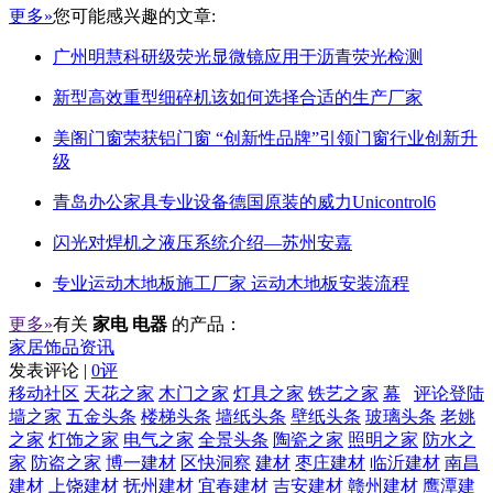
更多»
您可能感兴趣的文章:
广州明慧科研级荧光显微镜应用于沥青荧光检测
新型高效重型细碎机该如何选择合适的生产厂家
美阁门窗荣获铝门窗 “创新性品牌”引领门窗行业创新升
级
青岛办公家具专业设备德国原装的威力Unicontrol6
闪光对焊机之液压系统介绍—苏州安嘉
专业运动木地板施工厂家 运动木地板安装流程
更多»
有关
家电 电器
的产品：
家居饰品资讯
发表评论 |
0评
移动社区
天花之家
木门之家
灯具之家
铁艺之家
幕
评论登陆
墙之家
五金头条
楼梯头条
墙纸头条
壁纸头条
玻璃头条
老姚
之家
灯饰之家
电气之家
全景头条
陶瓷之家
照明之家
防水之
家
防盗之家
博一建材
区快洞察
建材
枣庄建材
临沂建材
南昌
建材
上饶建材
抚州建材
宜春建材
吉安建材
赣州建材
鹰潭建