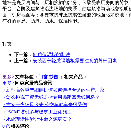
地坪是底层房间与土层相接触的部分，它承受底层房间的荷载
平台、台阶及建筑物沿边场地的关系，使建筑物与场地交接明
面、机房地面等；和要求抗冲压抗腐蚀耐磨的地面比如说地下
有好的耐磨、防潮、防水、保温性能。
打赏
下一篇：
轻质保温板的制法
上一篇：
安装西宁轻质隔墙板需要注意的外部因素
更多
>
文章标签：
门窗
纱窗
；相关产品：
更多
>
同类家居饰品资讯
• 新型高效重型细碎机该如何选择合适的生产厂家
• 怎么挑选工程无线监控专用远距离无线网桥？
• 吉安一夜狂风袭来 公交车候车亭很受伤
• “SCM”塔机参与建筑工业化施工
• 水处理活性炭让生命之源更安全
0
条
相关评论