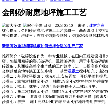
金刚砂耐磨地坪施工工艺
日期：2023-05-10 来源：
建材之家
作
核心提示：金刚砂耐磨地坪施工工艺步骤一：基面混凝土搅拌填
整和提浆。步骤三：靠前次铺撒金刚砂； 铺撒2/3金刚砂材料
新型高效重型细碎机该如何选择合适的生产厂家
推荐简介：破碎设备作为一种专业机械，在国内工程建设项目
密，包括用粗碎的鄂式破碎机、重锤破碎机；用于中细破碎的
碎设备，从而提高整个生产线的工作效率，进一步提高客户收益。针
金刚砂耐磨地坪施工工艺步骤一：基面
混凝土
搅拌填充； 新
步骤二：基层收平提浆； 抹光机上安装圆盘，开始平整和提浆
步骤三：靠前次铺撒金刚砂； 铺撒2/3金刚砂材料均匀的铺撒在砼
步骤四：揉压、抹平； 墙边可采用铁抹子人工揉压收平。
步骤五：第二次铺设金刚砂；铺撒1/3金刚砂材料均匀的铺撒在
步骤六：收面； 随混凝土凝固时间调整刀片倾斜角度（转速
步骤七：养护； 施工完成4小时内喷洒金刚砂地坪专用养护剂