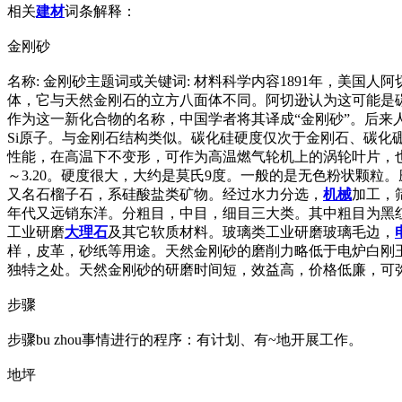
相关
建材
词条解释：
金刚砂
名称: 金刚砂主题词或关键词: 材料科学内容1891年，美
体，它与天然金刚石的立方八面体不同。阿切逊认为这可能是
作为这一新化合物的名称，中国学者将其译成“金刚砂”。后来
Si原子。与金刚石结构类似。碳化硅硬度仅次于金刚石、碳
性能，在高温下不变形，可作为高温燃气轮机上的涡轮叶片，也
～3.20。硬度很大，大约是莫氏9度。一般的是无色粉状颗
又名石榴子石，系硅酸盐类矿物。经过水力分选，
机械
加工，
年代又远销东洋。分粗目，中目，细目三大类。其中粗目为黑
工业研磨
大理石
及其它软质材料。玻璃类工业研磨玻璃毛边，
样，皮革，砂纸等用途。天然金刚砂的磨削力略低于电炉白刚
独特之处。天然金刚砂的研磨时间短，效益高，价格低廉，可
步骤
步骤bu zhou事情进行的程序：有计划、有~地开展工作。
地坪