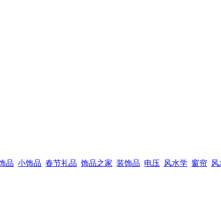
饰品
小饰品
春节礼品
饰品之家
装饰品
电压
风水学
窗帘
风