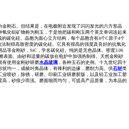
转化为金刚石。但结果是，在电极附近发现了闪闪发光的六方形晶
种氧化铝矿物称为刚玉，于是他把碳和刚玉两个英文单词连起来
的碳化硅。晶胞为面心立方结构，每个晶胞含有4个C原子4个
结法制得高致密度的碳化硅。它具有很高的强度及良好的抗氧化
金刚砂，SiC，学名碳化硅。纯的是无色晶体。密度3.06
摩擦表面。由砂和适量的碳放在电炉中加强热制得。天然金刚砂
就有使用金刚砂研磨
水晶
玻璃
，各种玉石的史例。十九世纪四十
形状均一，成棱叫角晶体，有锋利的边缘，磨削力高。供
石材
类
工业喷砂，除锈，研磨。印刷工业研磨胶版，以及轻工业加工塑
度高，砂痕少而浅。磨面细而均匀，可提高产品质量，为本品的