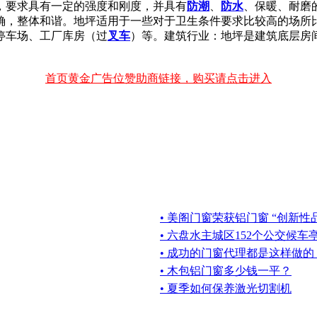
，要求具有一定的强度和刚度，并具有
防潮
、
防水
、保暖、耐磨
确，整体和谐。地坪适用于一些对于卫生条件要求比较高的场所
停车场、工厂库房（过
叉车
）等。建筑行业：地坪是建筑底层房
首页黄金广告位赞助商链接，购买请点击进入
• 美阁门窗荣获铝门窗 “创新性
• 六盘水主城区152个公交候
• 成功的门窗代理都是这样做的
• 木包铝门窗多少钱一平？
• 夏季如何保养激光切割机