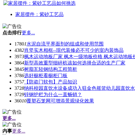
家居摆件：紫砂工艺品
点击排行
更多...
1780
1
水泥自流平界面剂的组成和使用范围
438
2
肖坚实木相框--现代装修必不可少的室内装饰品
397
3
枫木运动地板厂家 枫木一级地板价格 枫木运动地板
386
4
新型高效重型细碎机该如何选择合适的生产厂家
384
5
树脂瓦轻钢结构工程简析
378
6
选好橱柜看橱柜门板
375
7
【防盗门软包】产品知识
372
8
纳科校园直饮水设备成功入驻金色摇篮幼儿园直饮水
372
9
锌钢护栏为什么一直畅销？
360
10
覆塑石笼网可增添景观绿化效果
更多...
内事
更多...