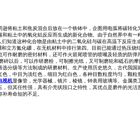
国人阿切逊将粘土和焦炭混合后放在一个铁钵中，企图用电弧将碳
碳和粘土中的氧化铝反应而生成的新化合物。由于自然界中有一
人们知道这种化合物是由粘土中的二氧化硅与碳在高温下反应生成
化硼和立方氮化硼，在无机材料中排行第四。目前已能通过热压烧
可作耐磨的密封材料，还可作火箭尾喷管的喷嘴及轻质的防弹用品等
粒。磨碎以后，可以作研磨粉，可制擦光纸，又可制磨轮和砥石的
筛选分级等方法制成的研磨材料。生产使用历史悠久，古代我国
红色，中目为淡红色，细目为红白色，各种目数粒度均匀，颗粒
电视机
显像管，光学器械，镜片，棱镜，钟表用玻璃等。金属类
玉，但其任性强，具有介壳状段口之特性，其优点是磨件的光洁
弥补寿命短的不足。