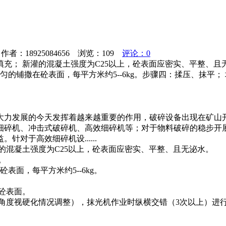
者：18925084656 浏览：
109
评论：0
充； 新灌的混凝土强度为C25以上，砼表面应密实、平整、且
均匀的铺撒在砼表面，每平方米约5--6kg。步骤四：揉压、抹平
大力发展的今天发挥着越来越重要的作用，破碎设备出现在矿山
细碎机、冲击式破碎机、高效细碎机等；对于物料破碎的稳步开
对于高效细碎机设......
灌的混凝土强度为C25以上，砼表面应密实、平整、且无泌水。
。
表面，每平方米约5--6kg。
砼表面。
及角度视硬化情况调整），抹光机作业时纵横交错（3次以上）进
。