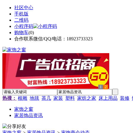
社区中心
手机版
二维码
小程序码
购物车
(
0
)
合作联系微信/QQ/电话：18923733323
1
2
热搜：
根雕
地毯
茶几
家装
塑料
家纺之家
床上用品
装修
家饰之窗
家居饰品资讯
家饰之窗
>
家居饰品资讯
>
家饰商企动态