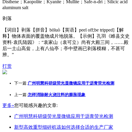
Disthene；Kaopolite；Kyanite；Mullite；Safe-n-dri；Silicic acid
aluminum salt
剥落
【词目】剥落【拼音】bōluò【英语】peel off;be tripped]【解
释】物体表面的覆盖物成片地脱落。【示例】孔羽《睢县文史
资料·袁氏陆园》：“袁家山（袁可立）尚有大殿三间，……殿
后一土山高耸，上有八仙亭；亭中壁画已剥落模糊，不甚可
辨。”
打赏
下一篇:
广州明慧科研级荧光显微镜应用于沥青荧光检测
上一篇:
怎样消除耐火浇注料的膨胀现象
更多»
您可能感兴趣的文章:
广州明慧科研级荧光显微镜应用于沥青荧光检测
新型高效重型细碎机该如何选择合适的生产厂家