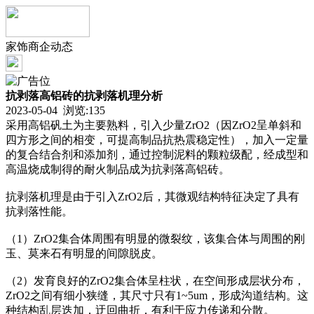
家饰商企动态
抗剥落高铝砖的抗剥落机理分析
2023-05-04 浏览:
135
采用高铝矾土为主要熟料，引入少量ZrO2（因ZrO2呈单斜和
四方形之间的相变，可提高制品抗热震稳定性），加入一定量
的复合结合剂和添加剂，通过控制泥料的颗粒级配，经成型和
高温烧成制得的耐火制品成为抗剥落高铝砖。
抗剥落机理是由于引入ZrO2后，其微观结构特征决定了具有
抗剥落性能。
（1）ZrO2集合体周围有明显的微裂纹，该集合体与周围的刚
玉、莫来石有明显的间隙脱皮。
（2）发育良好的ZrO2集合体呈柱状，在空间形成层状分布，
ZrO2之间有细小狭缝，其尺寸只有1~5um，形成沟道结构。这
种结构乱层迭加，迂回曲折，有利于应力传递和分散。