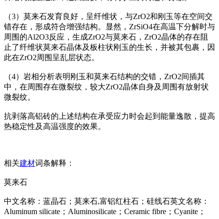
（3）莫来石发育良好，呈纤维状，与ZrO2和刚玉等在空间交
错存在，形成符合增强结构。显然，ZrSiO4在高温下分解时与
周围的Al2O3反应，生成ZrO2与莫来石，ZrO2晶体的存在阻
止了纤维状莫来石晶体及板柱状刚玉的生长，并被其包裹，因
此在ZrO2周围呈乱层状态。
（4）岩相分析表明刚玉和莫来石结构的交错，ZrO2间插其
中，在周围存在微裂纹，较大ZrO2晶体自身及周围有放射状
微裂纹。
抗剥落高铝砖的上述结构在承受应力时会起到能量逸散，提高
热稳定性及高温强度的效果。
相关
建材
词条解释：
莫来石
中文名称：蓝晶石；莫来石,富铝红柱石；硅线石英文名称：
Aluminum silicate；Aluminosilicate；Ceramic fibre；Cyanite；