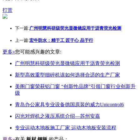
打赏
下一篇:
广州明慧科研级荧光显微镜应用于沥青荧光检测
上一篇:
宏牛防水：精于工 匠于心 品于行
更多»
您可能感兴趣的文章:
广州明慧科研级荧光显微镜应用于沥青荧光检测
新型高效重型细碎机该如何选择合适的生产厂家
美阁门窗荣获铝门窗 “创新性品牌”引领门窗行业创新升
级
青岛办公家具专业设备德国原装的威力Unicontrol6
闪光对焊机之液压系统介绍—苏州安嘉
专业运动木地板施工厂家 运动木地板安装流程
更多»
有关
板材 钢板
的产品：