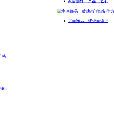
家居摆件：水晶工艺礼
字画饰品：玻璃画详细
价格
项目