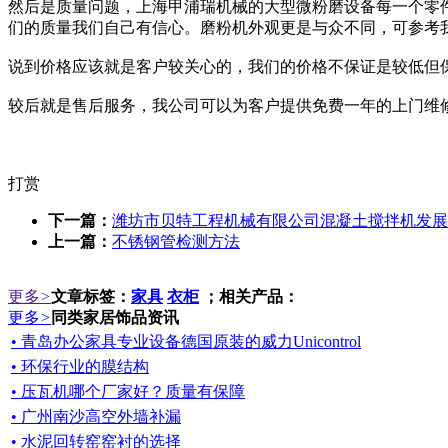
然后是质量问题，上海甲浦瑞机械的大型微粉磨设备每一个零
们的质量我们自己有信心。磨粉机外观更是与众不同，可参考
说到价格应该就是客户较关心的，我们的价格不保证是较低但
较后就是售后服务，我公司可以为客户提供免费一年的上门维
打赏
下一篇：
潍坊市贝特工程机械有限公司混凝土搅拌机发展
上一篇：
不锈钢管检测方法
更多
>
文章标签：
家具
衣柜
；相关产品：
更多
>
同类家居饰品资讯
• 青岛办公家具专业设备德国原装的威力Unicontrol
• 环保行业的膜结构
• 压瓦机哪个厂家好？质量有保障
• 广州南沙高空外墙补漏
• 水泥回转窑窑衬的选择