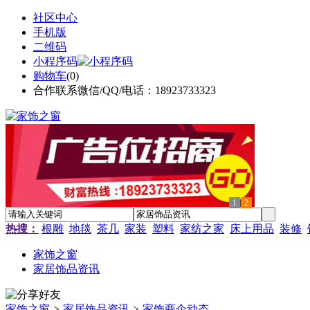
社区中心
手机版
二维码
小程序码
购物车
(
0
)
合作联系微信/QQ/电话：18923733323
1
2
热搜：
根雕
地毯
茶几
家装
塑料
家纺之家
床上用品
装修
家饰之窗
家居饰品资讯
家饰之窗
>
家居饰品资讯
>
家饰商企动态