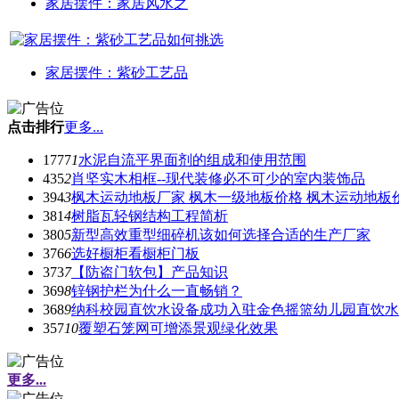
家居摆件：家居风水之
家居摆件：紫砂工艺品
点击排行
更多...
1777
1
水泥自流平界面剂的组成和使用范围
435
2
肖坚实木相框--现代装修必不可少的室内装饰品
394
3
枫木运动地板厂家 枫木一级地板价格 枫木运动地板
381
4
树脂瓦轻钢结构工程简析
380
5
新型高效重型细碎机该如何选择合适的生产厂家
376
6
选好橱柜看橱柜门板
373
7
【防盗门软包】产品知识
369
8
锌钢护栏为什么一直畅销？
368
9
纳科校园直饮水设备成功入驻金色摇篮幼儿园直饮水
357
10
覆塑石笼网可增添景观绿化效果
更多...