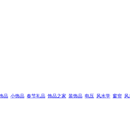
饰品
小饰品
春节礼品
饰品之家
装饰品
电压
风水学
窗帘
风