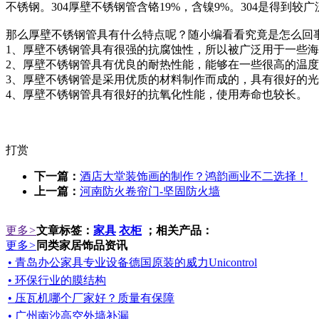
不锈钢。304厚壁不锈钢管含铬19%，含镍9%。304是得
那么厚壁不锈钢管具有什么特点呢？随小编看看究竟是怎么回
1、厚壁不锈钢管具有很强的抗腐蚀性，所以被广泛用于一些
2、厚壁不锈钢管具有优良的耐热性能，能够在一些很高的温
3、厚壁不锈钢管是采用优质的材料制作而成的，具有很好的
4、厚壁不锈钢管具有很好的抗氧化性能，使用寿命也较长。
打赏
下一篇：
酒店大堂装饰画的制作？鸿韵画业不二选择！
上一篇：
河南防火卷帘门-坚固防火墙
更多
>
文章标签：
家具
衣柜
；相关产品：
更多
>
同类家居饰品资讯
• 青岛办公家具专业设备德国原装的威力Unicontrol
• 环保行业的膜结构
• 压瓦机哪个厂家好？质量有保障
• 广州南沙高空外墙补漏