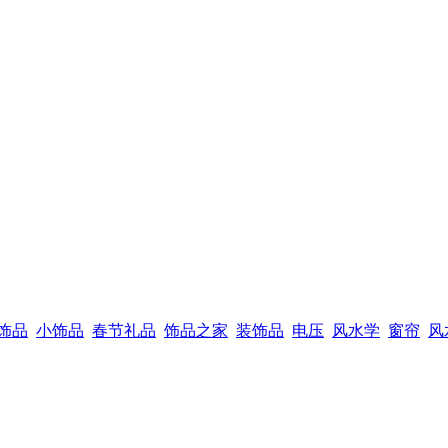
饰品
小饰品
春节礼品
饰品之家
装饰品
电压
风水学
窗帘
风