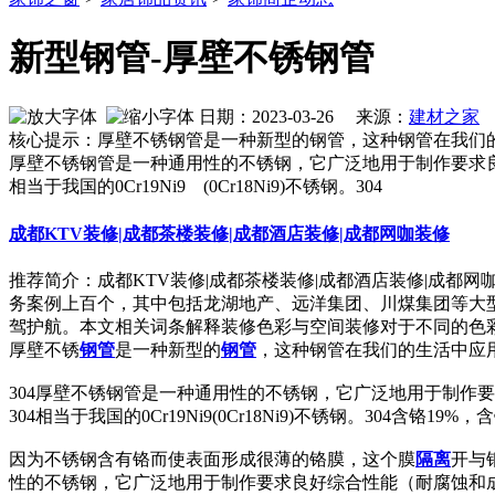
新型钢管-厚壁不锈钢管
日期：2023-03-26 来源：
建材之家
作
核心提示：厚壁不锈钢管是一种新型的钢管，这种钢管在我们
厚壁不锈钢管是一种通用性的不锈钢，它广泛地用于制作要求良
相当于我国的0Cr19Ni9 (0Cr18Ni9)不锈钢。304
成都KTV装修|成都茶楼装修|成都酒店装修|成都网咖装修
推荐简介：成都KTV装修|成都茶楼装修|成都酒店装修|成都
务案例上百个，其中包括龙湖地产、远洋集团、川煤集团等大
驾护航。本文相关词条解释装修色彩与空间装修对于不同的色彩，人
厚壁不锈
钢管
是一种新型的
钢管
，这种钢管在我们的生活中应
304厚壁不锈钢管是一种通用性的不锈钢，它广泛地用于制作
304相当于我国的0Cr19Ni9(0Cr18Ni9)不锈钢。30
因为不锈钢含有铬而使表面形成很薄的铬膜，这个膜
隔离
开与
性的不锈钢，它广泛地用于制作要求良好综合性能（耐腐蚀和成型性）的