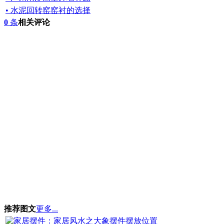
• 水泥回转窑窑衬的选择
0
条
相关评论
推荐图文
更多...