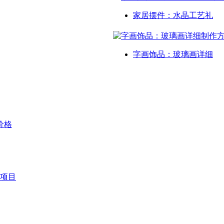
家居摆件：水晶工艺礼
字画饰品：玻璃画详细
价格
项目