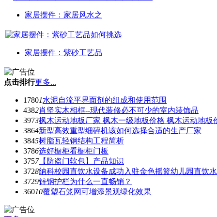
家居摆件：家居风水之
家居摆件：紫砂工艺品
点击排行
更多...
1780
1
水泥自流平界面剂的组成和使用范围
438
2
肖坚实木相框--现代装修必不可少的室内装饰品
397
3
枫木运动地板厂家 枫木一级地板价格 枫木运动地板
386
4
新型高效重型细碎机该如何选择合适的生产厂家
384
5
树脂瓦轻钢结构工程简析
378
6
选好橱柜看橱柜门板
375
7
【防盗门软包】产品知识
372
8
纳科校园直饮水设备成功入驻金色摇篮幼儿园直饮水
372
9
锌钢护栏为什么一直畅销？
360
10
覆塑石笼网可增添景观绿化效果