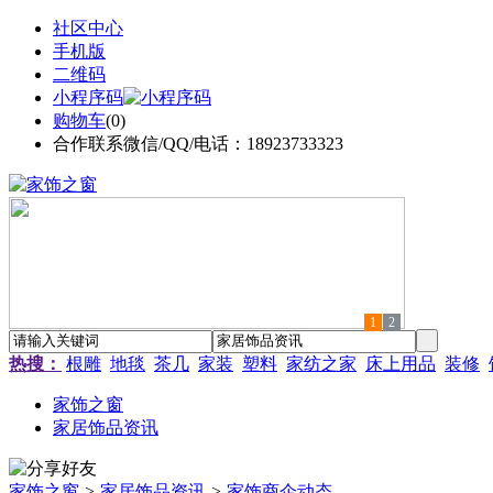
社区中心
手机版
二维码
小程序码
购物车
(
0
)
合作联系微信/QQ/电话：18923733323
1
2
热搜：
根雕
地毯
茶几
家装
塑料
家纺之家
床上用品
装修
家饰之窗
家居饰品资讯
家饰之窗
>
家居饰品资讯
>
家饰商企动态