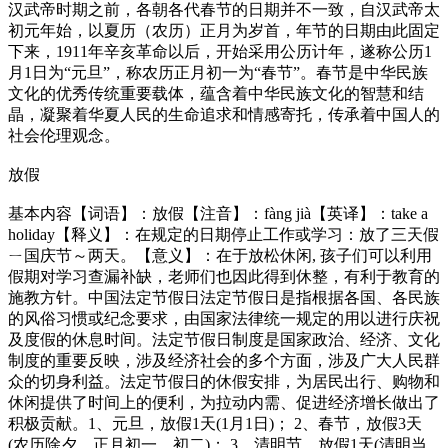
汉武帝时期之前，各朝各代春节的日期并不一致，自汉武帝太
初元年始，以夏历（农历）正月为岁首，年节的日期由此固定
下来，1911年辛亥革命以后，开始采用公历计年，遂称公历1
月1日为“元旦”，称农历正月初一为“春节”。春节是中华民族
文化的优秀传统重要载体，蕴含着中华民族文化的智慧和结
晶，凝聚着华夏人民的生命追求和情感寄托，传承着中国人的
社会伦理观念。
放假
基本内容【词语】：放假【注音】：fàng jià【英译】：take a
holiday【释义】：在规定的日期停止工作或学习：放了三天假
ㄧ国庆节～两天。【意义】：在于放松休闲, 孩子们可以利用
假期对学习查漏补缺，老师们也因此得到休整，有利于教育的
施教方针。中国法定节假日法定节假日是指根据各国、各民族
的风俗习惯或纪念要求，由国家法律统一规定的用以进行庆祝
及度假的休息时间。法定节假日制度是国家政治、经济、文化
制度的重要反映，涉及经济社会的多个方面，涉及广大人民群
众的切身利益。法定节假日的休假安排，为居民出行、购物和
休闲提供了时间上的便利，为拉动内需、促进经济增长做出了
积极贡献。1、元旦，放假1天(1月1日)； 2、春节，放假3天
(农历除夕、正月初一、初二)； 3、清明节，放假1天(清明当